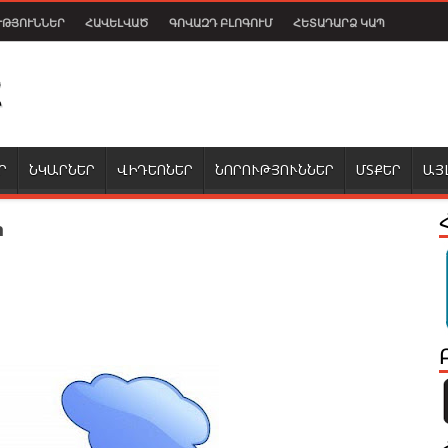
ՒԹՅՈՒՆՆԵՐ
ՀԱՎԵԼՎԱԾ
ԳՈՎԱԶԴ ԲԼՈԳՈՒՄ
ՀԵՏԱԴԱՐՁ ԿԱՊ
Ր
ՆԿԱՐՆԵՐ
ՎԻԴԵՈՆԵՐ
ՆՈՐՈՒԹՅՈՒՆՆԵՐ
ՄՏՔԵՐ
ԱՅ
ր