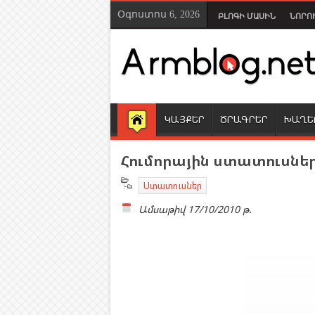
Օգոստոս 6, 2026
ԲԼՈԳԻ ՄԱՍԻՆ
ՆՈՐՈ
ԿԱՅՔԵՐ
ԾՐԱԳՐԵՐ
ԽԱՂԵ
Հումորային ստատուսնե
Ստատուսներ
Ամսաթիվ
17/10/2010 թ.