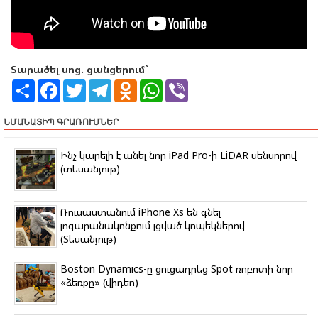
Տարածել սոց. ցանցերում`
S
F
T
T
O
W
V
h
a
w
e
d
h
i
a
c
i
l
n
a
b
r
e
t
e
o
t
e
ՆՄԱՆԱՏԻՊ ԳՐԱՌՈՒՄՆԵՐ
e
b
t
g
k
s
r
o
e
r
l
A
o
r
a
a
p
Ինչ կարելի է անել նոր iPad Pro-ի LiDAR սենսորով
k
m
s
p
(տեսանյութ)
s
n
i
k
Ռուսաստանում iPhone Xs են գնել
i
լոգարանակոնքում լցված կոպեկներով
(Տեսանյութ)
Boston Dynamics-ը ցուցադրեց Spot ռոբոտի նոր
«ձեռքը» (վիդեո)