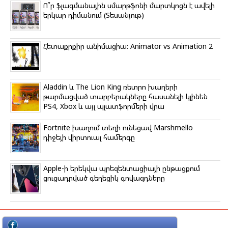
Ո՞ր ֆլագմանային սմարթֆոնի մարտկոցն է ավելի
երկար դիմանում (Տեսանյութ)
Հետաքրքիր անիմացիա: Animator vs Animation 2
Aladdin և The Lion King ռետրո խաղերի
թարմացված տարբերակները հասանելի կլինեն
PS4, Xbox և այլ պլատֆորմերի վրա
Fortnite խաղում տեղի ունեցավ Marshmello
դիջեյի վիրտուալ համերգը
Apple-ի երեկվա պրեզենտացիայի ընթացքում
ցուցադրված գեղեցիկ գովազդները