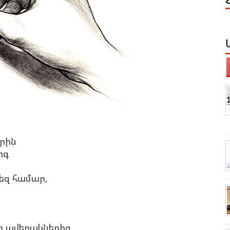
երին
րգ
եզ համար,
ի ավերակներից…