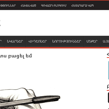
ՒԹՅՈՒՆՆԵՐ
ՀԱՎԵԼՎԱԾ
ԳՈՎԱԶԴ ԲԼՈԳՈՒՄ
ՀԵՏԱԴԱՐՁ ԿԱՊ
Ր
ՆԿԱՐՆԵՐ
ՎԻԴԵՈՆԵՐ
ՆՈՐՈՒԹՅՈՒՆՆԵՐ
ՄՏՔԵՐ
ԱՅ
տս բացել եմ