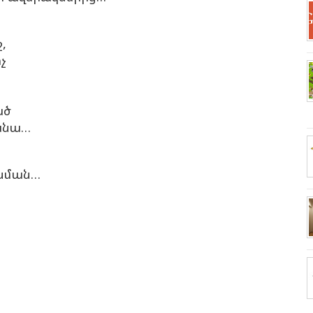
,
չ
ած
անա…
 նման…