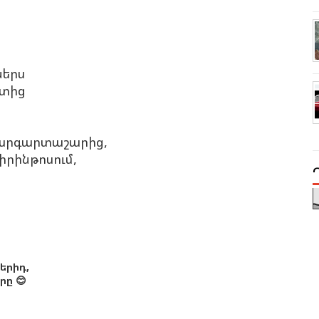
ներս
ղտից
 մարգարտաշարից,
իրինթոսում,
երիդ,
ը 😊