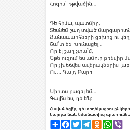
Հոգիս` թթվածին…
Դե հիմա, պատմիր,
Տեսնեմ շաղ տված մարգարիտ
Ճանապարհների ցեխից ու կե
Շա՞տ են խունացել…
Որ էլ շաղ չտա՞մ,
Եթե ուզում ես ամուր բռնվիր
Որ չխճճվես ավերակներիս լաբ
Ու … Գալդ Բարի
Սիրտս բացել եմ…
Գալի՞ս ես, դե ե’կ:
Հավանեցի՞ր, դե տեղեկացրու ընկերն
կարդա նաև նմանատիպ գրառումներ
S
F
T
T
O
W
V
h
a
w
e
d
h
i