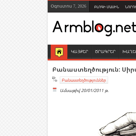
Օգոստոս 7, 2026
ԲԼՈԳԻ ՄԱՍԻՆ
ՆՈՐՈ
ԿԱՅՔԵՐ
ԾՐԱԳՐԵՐ
ԽԱՂԵ
Բանաստեղծություն: Սիր
Բանաստեղծություններ
Ամսաթիվ
20/01/2011 թ.