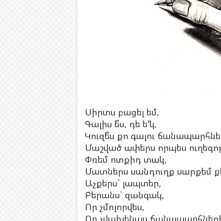
Սիրտս բացել եմ,
Գալիս ե՞ս, դե ե’կ,
Կուզե՞ս քո գալու ճանապարհն
Մաշված ափերս որպես ուղեգո
Փռեմ ոտքիդ տակ,
Մատներս սանդուղք սարքեմ ք
Աչքերս` լապտեր,
Բերանս` զանգակ,
Որ չմոլորվես,
Որ չվախենաս ճանապարհներ