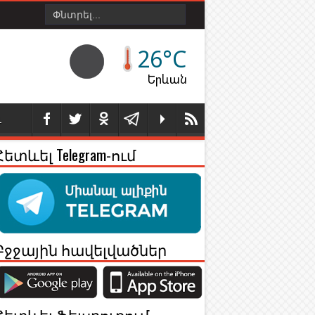
26°C
Երևան
Լ
Հետևել Telegram-ում
Բջջային հավելվածներ
Հետևել Ֆեյսբուքում