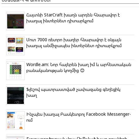
ՆՄԱՆԱՏԻՊ ԳՐԱՌՈՒՄՆԵՐ
e
b
t
g
k
s
r
o
e
r
l
A
o
r
a
a
p
Հայտնի StarCraft խաղն արդեն հնարավոր է
k
m
s
p
խաղալ ինտերնետ դիտարկչում
s
n
i
k
Մոտ 7000 ռետրո խաղեր հնարավոր է օնլայն
i
խաղալ անմիջապես ինտերնետ դիտարկչում
Wordle.am: Նոր հայերեն խաղ իմ և արհեստական
բանականության կողմից 😊
Ֆլեշով պատրաստված չափազանց գեղեցիկ
խաղ
Ինչպես խաղալ Բասկետբոլ Facebook Messenger-
ում
Շյուղագործության վրա հիմնված խաղ ռուսների