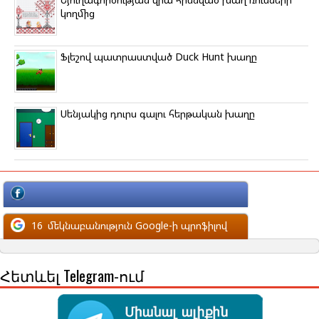
կողմից
Ֆլեշով պատրաստված Duck Hunt խաղը
Սենյակից դուրս գալու հերթական խաղը
մեկնաբանություն Facebook-ի պրոֆիլով
16
մեկնաբանություն Google-ի պրոֆիլով
Հետևել Telegram-ում