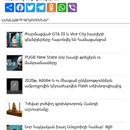
S
F
T
T
O
W
V
h
a
w
e
d
h
i
a
c
i
l
n
a
b
r
e
t
e
o
t
e
ՆՄԱՆԱՏԻՊ ԳՐԱՌՈՒՄՆԵՐ
e
b
t
g
k
s
r
o
e
r
l
A
o
r
a
a
p
Թարմացված GTA III և Vice City խաղերի
k
m
s
p
գեյմփլեյները հայտնվել են համացանցում
s
n
i
k
PUGB New State նոր խաղի թրեյլերն ու
i
մանրամասները
2020թ. Adobe-ն ու մնացած ընկերություններն
ամբողջովին կհրաժարվեն Flash տեխնոլոգիայից
Դժվար լուծվող գլուխկոտրուկ: Հանոյի
աշտարակը
Նոր հայկական խաղ Անդրոիդի համար՝ dgtl