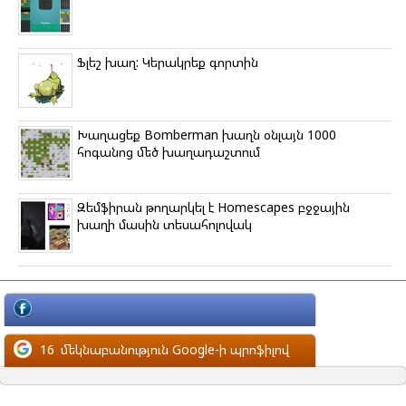
Ֆլեշ խաղ: Կերակրեք գորտին
Խաղացեք Bomberman խաղն օնլայն 1000
հոգանոց մեծ խաղադաշտում
Զեմֆիրան թողարկել է Homescapes բջջային
խաղի մասին տեսահոլովակ
մեկնաբանություն Facebook-ի պրոֆիլով
16
մեկնաբանություն Google-ի պրոֆիլով