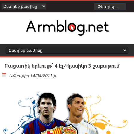
Բացառիկ երևույթ՝ 4 Էլ-Կլասիկո 3 շաբաթում
Ամսաթիվ
14/04/2011 թ.