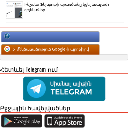
Ինչպես Ֆեյսբուքի գրառմանը կցել եռաչափ
օբյեկտներ
մեկնաբանություն Facebook-ի պրոֆիլով
5
մեկնաբանություն Google-ի պրոֆիլով
Հետևել Telegram-ում
Բջջային հավելվածներ