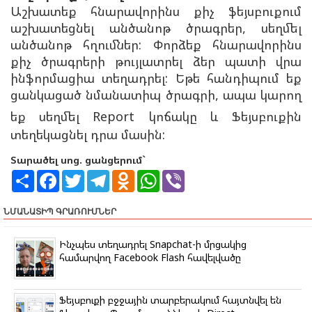
Աշխատեք հնարավորինս քիչ ֆեյսբուքում
աշխատեցնել անծանոթ ծրագրեր, սեղմել
անծանոթ հղումներ: Փորձեք հնարավորինս
քիչ ծրագրերի թույլատրել ձեր պատի վրա
ինֆորմացիա տեղադրել:
Եթե հանդիպում եք
ցանկացած նմանատիպ ծրագրի, ապա կարող
եք սեղմել
Report
կոճակը և Ֆեյսբուքին
տեղեկացնել դրա մասին:
Տարածել սոց. ցանցերում`
S
F
T
T
O
W
V
h
a
w
e
d
h
i
a
c
i
l
n
a
b
r
e
t
e
o
t
e
ՆՄԱՆԱՏԻՊ ԳՐԱՌՈՒՄՆԵՐ
e
b
t
g
k
s
r
o
e
r
l
A
o
r
a
a
p
Ինչպես տեղադրել Snapchat-ի մրցակից
k
m
s
p
համարվող Facebook Flash հավելվածը
s
n
i
k
Ֆեյսբուքի բջջային տարբերակում հայտնվել են
i