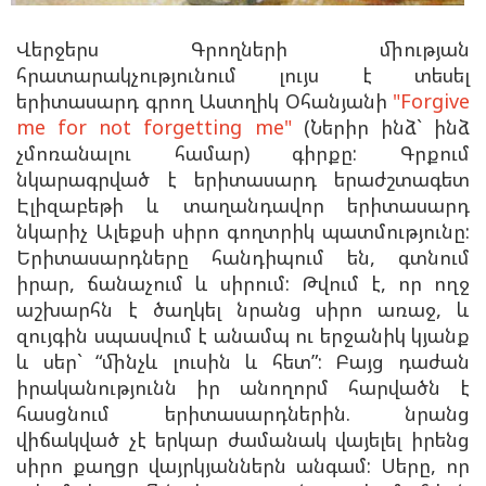
Վերջերս Գրողների միության
հրատարակչությունում լույս է տեսել
երիտասարդ գրող Աստղիկ Օհանյանի
"Forgive
me for not forgetting me"
(Ներիր ինձ` ինձ
չմոռանալու համար) գիրքը:
Գրքում
նկարագրված է երիտասարդ երաժշտագետ
Էլիզաբեթի և տաղանդավոր երիտասարդ
նկարիչ Ալեքսի սիրո գողտրիկ պատմությունը:
Երիտասարդները հանդիպում են, գտնում
իրար, ճանաչում և սիրում: Թվում է, որ ողջ
աշխարհն է ծաղկել նրանց սիրո առաջ, և
զույգին սպասվում է անամպ ու երջանիկ կյանք
և սեր` “մինչև լուսին և հետ”: Բայց դաժան
իրականությունն իր անողորմ հարվածն է
հասցնում երիտասարդներին. նրանց
վիճակված չէ երկար ժամանակ վայելել իրենց
սիրո քաղցր վայրկյաններն անգամ: Սերը, որ