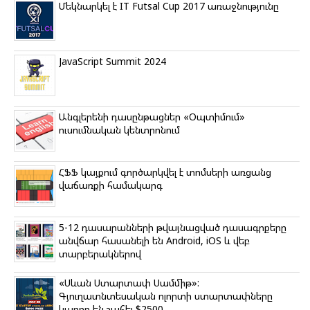
o
r
a
a
p
Մեկնարկել է IT Futsal Cup 2017 առաջնությունը
k
m
s
p
s
n
i
k
JavaScript Summit 2024
i
Անգլերենի դասընթացներ «Օպտիմում»
ուսումնական կենտրոնում
ՀՖՖ կայքում գործարկվել է տոմսերի առցանց
վաճառքի համակարգ
5-12 դասարանների թվայնացված դասագրքերը
անվճար հասանելի են Android, iOS և վեբ
տարբերակներով
«Սևան Ստարտափ Սամմիթ»:
Գյուղատնտեսական ոլորտի ստարտափները
կարող են շահել $2500