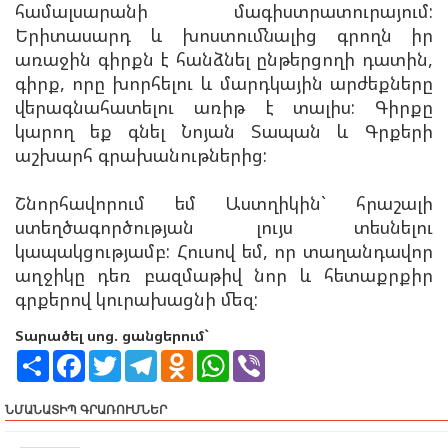
համալսարանի մագիստրատուրայում:
Երիտասարդ և խոստումնալից գրողն իր
առաջին գիրքն է հանձնել ընթերցողի դատին,
գիրք, որը խորհելու և մարդկային արժեքները
վերագնահատելու առիթ է տալիս: Գիրքը
կարող եք գնել Նոյան Տապան և Գրքերի
աշխարհ գրախանութներից:
Շնորհավորում եմ Աստղիկին` հրաշալի
ստեղծագործության լույս տեսնելու
կապակցությամբ: Հուսով եմ, որ տաղանդավոր
աղջիկը դեռ բազմաթիվ նոր և հետաքրքիր
գրքերով կուրախացնի մեզ:
Տարածել սոց. ցանցերում`
S
F
T
T
O
W
V
h
a
w
e
d
h
i
a
c
i
l
n
a
b
r
e
t
e
o
t
e
ՆՄԱՆԱՏԻՊ ԳՐԱՌՈՒՄՆԵՐ
e
b
t
g
k
s
r
o
e
r
l
A