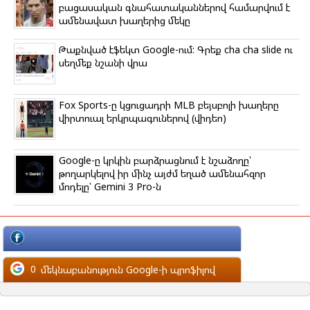
բացասական գնահատականներով համարվում է
ամենավատ խաղերից մեկը
Թաքնված էֆեկտ Google-ում: Գրեք cha cha slide ու
սեղմեք նշանի վրա
Fox Sports-ը կցուցադրի MLB բեյսբոլի խաղերը
վիրտուալ երկրպագուներով (վիդեո)
Google-ը կրկին բարձրացնում է նշաձողը՝
թողարկելով իր մինչ այժմ եղած ամենահզոր
մոդելը՝ Gemini 3 Pro-ն
մեկնաբանություն Facebook-ի պրոֆիլով
0
մեկնաբանություն Google-ի պրոֆիլով