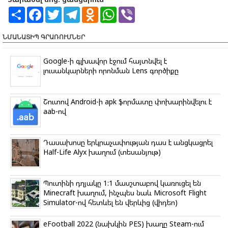
S
F
T
T
O
W
V
h
a
w
e
d
h
i
a
c
i
l
n
a
b
r
e
t
e
o
t
e
ՆՄԱՆԱՏԻՊ ԳՐԱՌՈՒՄՆԵՐ
e
b
t
g
k
s
r
o
e
r
l
A
o
r
a
a
p
Google-ի գլխավոր էջում հայտնվել է
k
m
s
p
լուսանկարների որոնման Lens գործիքը
s
n
i
k
Շուտով Android-ի apk ֆորմատը փոխարինվելու է
i
aab-ով
Դասախոսը երկրաչափության դաս է անցկացրել
Half-Life Alyx խաղում (տեսանյութ)
Պուտինի դղյակը 1:1 մասշտաբով կառուցել են
Minecraft խաղում, ինչպես նաև Microsoft Flight
Simulator-ով հետևել են վերևից (վիդեո)
eFootball 2022 (նախկին PES) խաղը Steam-ում