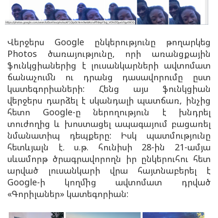
Վերջերս Google ընկերությունը թողարկեց
Photos ծառայությունը, որի առանցքային
ֆունկցիաներից է լուսանկարների ավտոմատ
ճանաչումն ու դրանց դասավորումը ըստ
կատեգորիաների: Հենց այս ֆունկցիան
վերջերս դարձել է սկանդալի պատճառ, ինչից
հետո Google-ը ներողություն է խնդրել
տուժողից և խոստացել ապագայում բացառել
նմանատիպ դեպքերը: Իսկ պատմությունը
հետևյալն է. ս.թ. հունիսի 28-ին 21-ամյա
սևամորթ ծրագրավորողն իր ընկերուհու հետ
արված լուսանկարի վրա հայտնաբերել է
Google-ի կողմից ավտոմատ դրված
«Գորիլաներ» կատեգորիան: