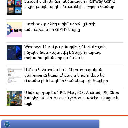
Տեքստից վիդեոներ գեներացնող Runway Gen-2
նեյրոցանցն արդեն հասանելի է բոլորի համար
Facebook-ը գնեց անիմացիոն gif-երի
ամենահայտնի GIPHY կայքը
Windows 11-ում թարմացվել է Start մենյուն,
ինչպես նաև հայտնվել է ֆայլերի արագ
փոխանակման նոր վահանակ
ԱՄՆ-ի Կենտրոնական հետախուզական
վարչություն կայքում բաց տեղադրված են
Ուսամա բեն Լադենի համակարգչի ֆայլերը
Անվճար դարձած PC, Mac, iOS, Android, PS, Xbox
խաղեր: RollerCoaster Tycoon 3, Rocket League և
այլն