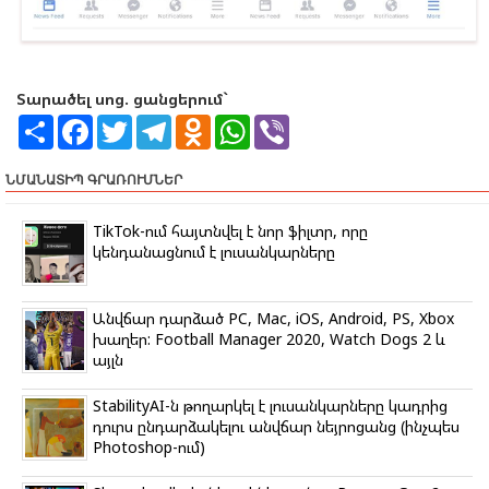
Տարածել սոց. ցանցերում`
S
F
T
T
O
W
V
h
a
w
e
d
h
i
a
c
i
l
n
a
b
r
e
t
e
o
t
e
ՆՄԱՆԱՏԻՊ ԳՐԱՌՈՒՄՆԵՐ
e
b
t
g
k
s
r
o
e
r
l
A
o
r
a
a
p
TikTok-ում հայտնվել է նոր ֆիլտր, որը
k
m
s
p
կենդանացնում է լուսանկարները
s
n
i
k
Անվճար դարձած PC, Mac, iOS, Android, PS, Xbox
i
խաղեր: Football Manager 2020, Watch Dogs 2 և
այլն
StabilityAI-ն թողարկել է լուսանկարները կադրից
դուրս ընդարձակելու անվճար նեյրոցանց (ինչպես
Photoshop-ում)