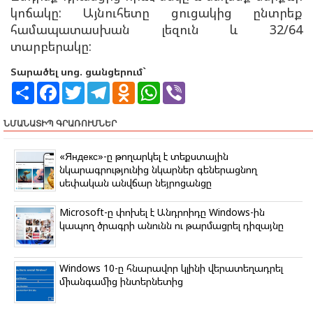
կոճակը: Այնուհետը ցուցակից ընտրեք
համապատասխան լեզուն և 32/64
տարբերակը:
Տարածել սոց. ցանցերում`
S
F
T
T
O
W
V
h
a
w
e
d
h
i
a
c
i
l
n
a
b
r
e
t
e
o
t
e
ՆՄԱՆԱՏԻՊ ԳՐԱՌՈՒՄՆԵՐ
e
b
t
g
k
s
r
o
e
r
l
A
o
r
a
a
p
«Яндекс»-ը թողարկել է տեքստային
k
m
s
p
նկարագրությունից նկարներ գեներացնող
s
սեփական անվճար նեյրոցանցը
n
i
k
Microsoft-ը փոխել է Անդրոիդը Windows-ին
i
կապող ծրագրի անունն ու թարմացրել դիզայնը
Windows 10-ը հնարավոր կլինի վերատեղադրել
միանգամից ինտերնետից