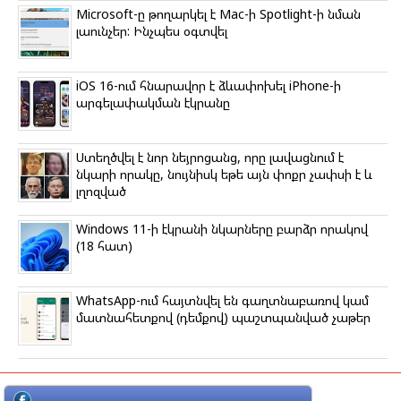
Microsoft-ը թողարկել է Mac-ի Spotlight-ի նման
լաունչեր: Ինչպես օգտվել
iOS 16-ում հնարավոր է ձևափոխել iPhone-ի
արգելափակման էկրանը
Ստեղծվել է նոր նեյրոցանց, որը լավացնում է
նկարի որակը, նույնիսկ եթե այն փոքր չափսի է և
լղոզված
Windows 11-ի էկրանի նկարները բարձր որակով
(18 հատ)
WhatsApp-ում հայտնվել են գաղտնաբառով կամ
մատնահետքով (դեմքով) պաշտպանված չաթեր