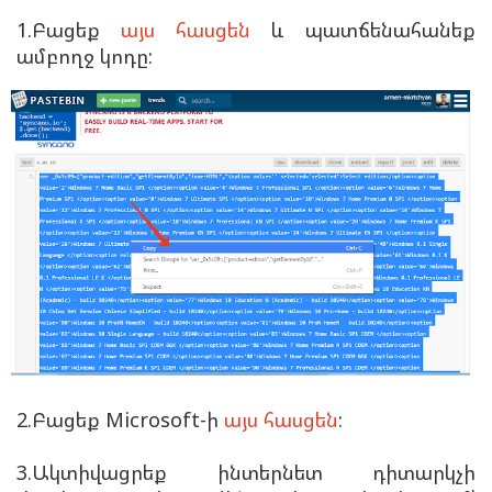
1.Բացեք
այս հասցեն
և պատճենահանեք
ամբողջ կոդը:
2.Բացեք Microsoft-ի
այս հասցեն
:
3.Ակտիվացրեք ինտերնետ դիտարկչի