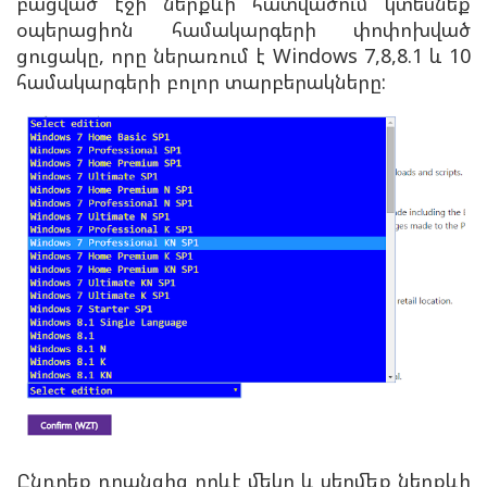
բացված էջի ներքևի հատվածում կտեսնեք
օպերացիոն համակարգերի փոփոխված
ցուցակը, որը ներառում է Windows 7,8,8.1 և 10
համակարգերի բոլոր տարբերակները:
Ընդրեք դրանցից որևէ մեկը և սեղմեք ներքևի