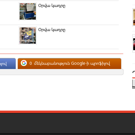
Օրվա կադրը
Օրվա կադրը
0
մեկնաբանություն Google-ի պրոֆիլով
լով