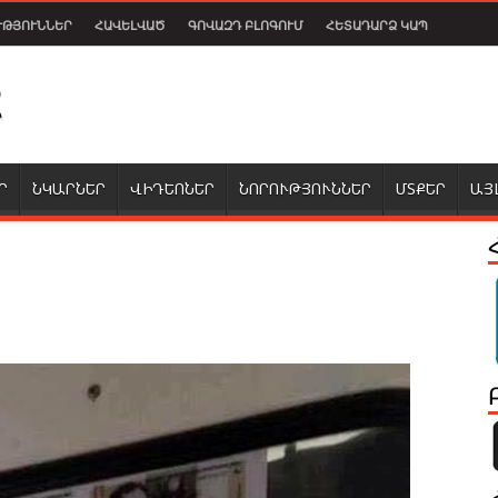
ՒԹՅՈՒՆՆԵՐ
ՀԱՎԵԼՎԱԾ
ԳՈՎԱԶԴ ԲԼՈԳՈՒՄ
ՀԵՏԱԴԱՐՁ ԿԱՊ
Ր
ՆԿԱՐՆԵՐ
ՎԻԴԵՈՆԵՐ
ՆՈՐՈՒԹՅՈՒՆՆԵՐ
ՄՏՔԵՐ
ԱՅ