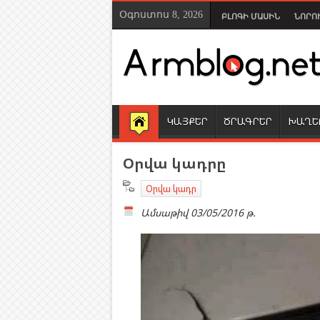
Օգոստոս 8, 2026
ԲԼՈԳԻ ՄԱՍԻՆ
ՆՈՐՈ
ԿԱՅՔԵՐ
ԾՐԱԳՐԵՐ
ԽԱՂԵ
Օրվա կադրը
Օրվա կադր
Ամսաթիվ
03/05/2016 թ.