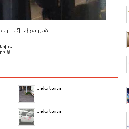
նակ՝ Ամի Չիչակյան
երիդ,
ը 😊
Օրվա կադրը
Օրվա կադրը