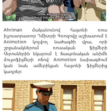
Ahriman մականունով հայտնի ռուս
իլյուստրատոր Դմիտրի Գռոզովը աշխատում է
Animotion կոչվող նածագծի վրա, որի
շրջանակներում ռուսական ֆիլմերի
հերոսներին նկարում է ճապոնական անիմե
մուլտֆիլմերի ոճով:
Animotion
նախագծում
կան նաև ամերիկյան հայտնի ֆիլմերից
կադրեր: