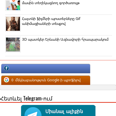
մասին տեղեկացնող գործառույթ
Հայտնի ֆիլմերի պոստերները Gif
անիմացիաների տեսքով
3D պատկեր Երևանի Ազնավուրի հրապարակում
մեկնաբանություն Facebook-ի պրոֆիլով
0
մեկնաբանություն Google-ի պրոֆիլով
Հետևել Telegram-ում