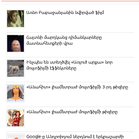
e
b
t
g
k
s
r
o
e
r
l
A
o
r
a
a
p
Առնո Բաբաջանյանին նվիրված ֆիլմ
k
m
s
p
s
n
i
k
Հայտնի մարդկանց դիմանկարները
i
մատնահետքերի վրա
Ինչպես են ստեղծվել «Առյուծ արքա» նոր
մուլտֆիլմի էֆֆեկտները
«Անահիտ» լիամետրաժ մուլտֆիլմի 3-րդ թիզերը
«Անահիտ» լիամետրաժ մուլտֆիլմի թիզերը
Google-ը Անդրոիդում ներդնում է երկրաշարժի