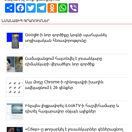
S
F
T
T
O
W
V
h
a
w
e
d
h
i
a
c
i
l
n
a
b
r
e
t
e
o
t
e
ՆՄԱՆԱՏԻՊ ԳՐԱՌՈՒՄՆԵՐ
e
b
t
g
k
s
r
o
e
r
l
A
o
r
a
a
p
Google-ի նոր գործիքը կօգնի պահպանել
k
m
s
p
սոցիալական հեռավորությունը
s
n
i
k
Համացանցում հայտնվել է լուսանկարը
i
դիմանկարի վերածելու նոր գործիք
Այս մոդը Chrome-ի դինոզավրի խաղին
ավելացնում է 26 զենքեր
Ինչպես լիցքավորել iLookTV-ի հաշվեհամարը և
դիտել հազարավոր օնլայն ալիքներ
«Сбер»-ը թողարկել է լուսանկարներ գեներացնող