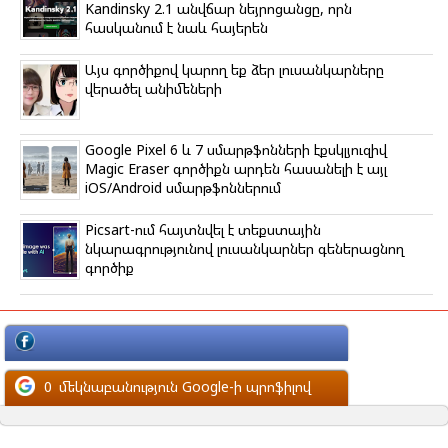
Kandinsky 2.1 անվճար նեյրոցանցը, որն
հասկանում է նաև հայերեն
Այս գործիքով կարող եք ձեր լուսանկարները
վերածել անիմեների
Google Pixel 6 և 7 սմարթֆոնների էքսկլյուզիվ
Magic Eraser գործիքն արդեն հասանելի է այլ
iOS/Android սմարթֆոններում
Picsart-ում հայտնվել է տեքստային
նկարագրությունով լուսանկարներ գեներացնող
գործիք
մեկնաբանություն Facebook-ի պրոֆիլով
0
մեկնաբանություն Google-ի պրոֆիլով