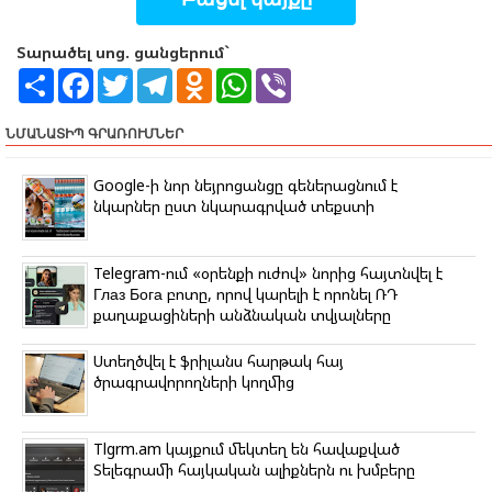
Տարածել սոց. ցանցերում`
S
F
T
T
O
W
V
h
a
w
e
d
h
i
a
c
i
l
n
a
b
r
e
t
e
o
t
e
ՆՄԱՆԱՏԻՊ ԳՐԱՌՈՒՄՆԵՐ
e
b
t
g
k
s
r
o
e
r
l
A
o
r
a
a
p
Google-ի նոր նեյրոցանցը գեներացնում է
k
m
s
p
նկարներ ըստ նկարագրված տեքստի
s
n
i
k
Telegram-ում «օրենքի ուժով» նորից հայտնվել է
i
Глаз Бога բոտը, որով կարելի է որոնել ՌԴ
քաղաքացիների անձնական տվյալները
Ստեղծվել է ֆրիլանս հարթակ հայ
ծրագրավորողների կողմից
Tlgrm.am կայքում մեկտեղ են հավաքված
Տելեգրամի հայկական ալիքներն ու խմբերը