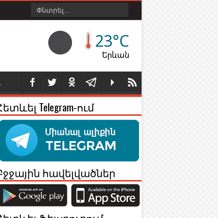
23°C
Երևան
Լ
Հետևել Telegram-ում
Բջջային հավելվածներ
Հետևել Ֆեյսբուքում