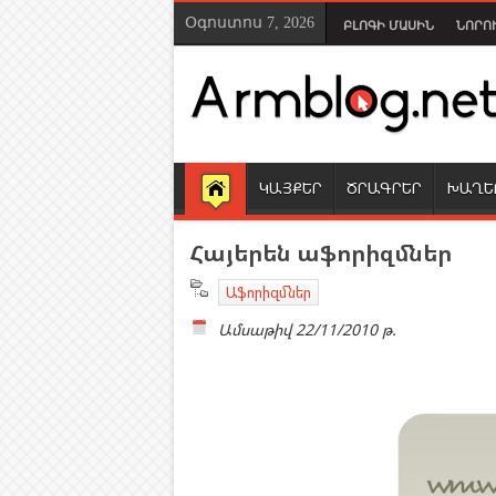
Օգոստոս 7, 2026
ԲԼՈԳԻ ՄԱՍԻՆ
ՆՈՐՈ
ԿԱՅՔԵՐ
ԾՐԱԳՐԵՐ
ԽԱՂԵ
Հայերեն աֆորիզմներ
Աֆորիզմներ
Ամսաթիվ
22/11/2010 թ.