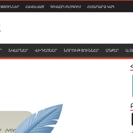
ՒԹՅՈՒՆՆԵՐ
ՀԱՎԵԼՎԱԾ
ԳՈՎԱԶԴ ԲԼՈԳՈՒՄ
ՀԵՏԱԴԱՐՁ ԿԱՊ
Ր
ՆԿԱՐՆԵՐ
ՎԻԴԵՈՆԵՐ
ՆՈՐՈՒԹՅՈՒՆՆԵՐ
ՄՏՔԵՐ
ԱՅ