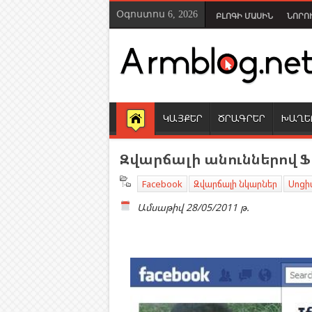
Օգոստոս 6, 2026
ԲԼՈԳԻ ՄԱՍԻՆ
ՆՈՐՈ
ԿԱՅՔԵՐ
ԾՐԱԳՐԵՐ
ԽԱՂԵ
Զվարճալի անուններով Ֆ
Facebook
Զվարճալի նկարներ
Սոցի
Ամսաթիվ
28/05/2011 թ.