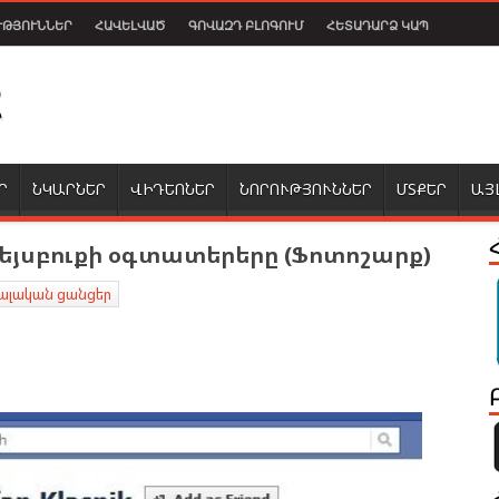
ՒԹՅՈՒՆՆԵՐ
ՀԱՎԵԼՎԱԾ
ԳՈՎԱԶԴ ԲԼՈԳՈՒՄ
ՀԵՏԱԴԱՐՁ ԿԱՊ
Ր
ՆԿԱՐՆԵՐ
ՎԻԴԵՈՆԵՐ
ՆՈՐՈՒԹՅՈՒՆՆԵՐ
ՄՏՔԵՐ
ԱՅ
եյսբուքի օգտատերերը (Ֆոտոշարք)
ալական ցանցեր