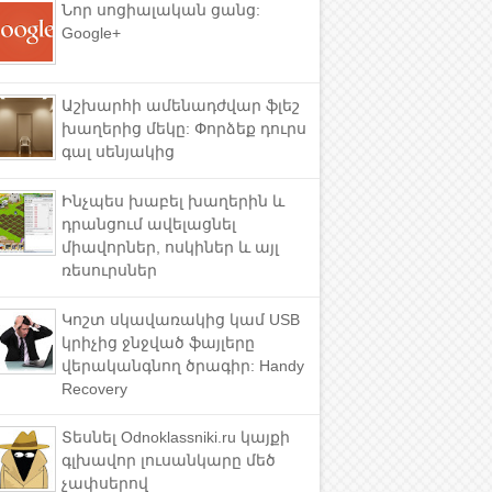
Նոր սոցիալական ցանց:
Google+
Աշխարհի ամենադժվար ֆլեշ
խաղերից մեկը: Փորձեք դուրս
գալ սենյակից
Ինչպես խաբել խաղերին և
դրանցում ավելացնել
միավորներ, ոսկիներ և այլ
ռեսուրսներ
Կոշտ սկավառակից կամ USB
կրիչից ջնջված ֆայլերը
վերականգնող ծրագիր: Handy
Recovery
Տեսնել Odnoklassniki.ru կայքի
գլխավոր լուսանկարը մեծ
չափսերով