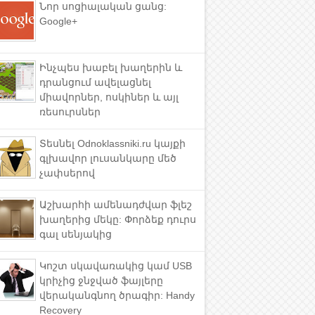
Նոր սոցիալական ցանց:
Google+
Ինչպես խաբել խաղերին և
դրանցում ավելացնել
միավորներ, ոսկիներ և այլ
ռեսուրսներ
Տեսնել Odnoklassniki.ru կայքի
գլխավոր լուսանկարը մեծ
չափսերով
Աշխարհի ամենադժվար ֆլեշ
խաղերից մեկը: Փորձեք դուրս
գալ սենյակից
Կոշտ սկավառակից կամ USB
կրիչից ջնջված ֆայլերը
վերականգնող ծրագիր: Handy
Recovery