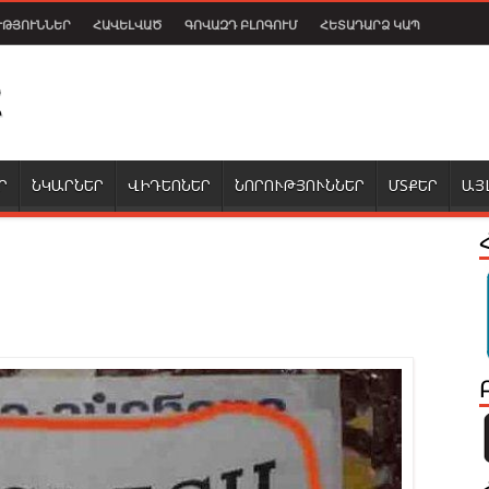
ՒԹՅՈՒՆՆԵՐ
ՀԱՎԵԼՎԱԾ
ԳՈՎԱԶԴ ԲԼՈԳՈՒՄ
ՀԵՏԱԴԱՐՁ ԿԱՊ
Ր
ՆԿԱՐՆԵՐ
ՎԻԴԵՈՆԵՐ
ՆՈՐՈՒԹՅՈՒՆՆԵՐ
ՄՏՔԵՐ
ԱՅ