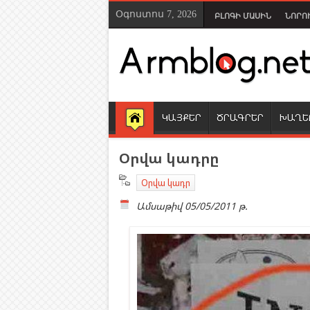
Օգոստոս 7, 2026
ԲԼՈԳԻ ՄԱՍԻՆ
ՆՈՐՈ
ԿԱՅՔԵՐ
ԾՐԱԳՐԵՐ
ԽԱՂԵ
Օրվա կադրը
Օրվա կադր
Ամսաթիվ
05/05/2011 թ.