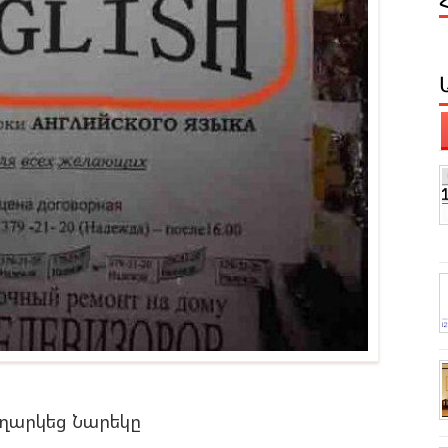
ղարկեց Նարեկը