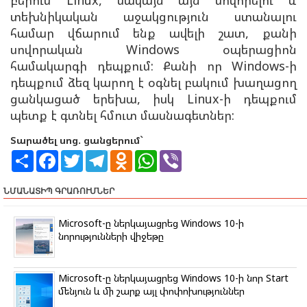
տեխնիկական աջակցություն ստանալու
համար վճարում ենք ավելի շատ, քանի
սովորական Windows օպերացիոն
համակարգի դեպքում: Քանի որ Windows-ի
դեպքում ձեզ կարող է օգնել բակում խաղացող
ցանկացած երեխա, իսկ Linux-ի դեպքում
պետք է գտնել հմուտ մասնագետներ:
Տարածել սոց. ցանցերում`
S
F
T
T
O
W
V
h
a
w
e
d
h
i
a
c
i
l
n
a
b
r
e
t
e
o
t
e
ՆՄԱՆԱՏԻՊ ԳՐԱՌՈՒՄՆԵՐ
e
b
t
g
k
s
r
o
e
r
l
A
o
r
a
a
p
Microsoft-ը ներկայացրեց Windows 10-ի
k
m
s
p
նորությունների վիջեթը
s
n
i
k
Microsoft-ը ներկայացրեց Windows 10-ի նոր Start
i
մենյուն և մի շարք այլ փոփոխություններ