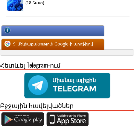
(18 հատ)
մեկնաբանություն Facebook-ի պրոֆիլով
9
մեկնաբանություն Google-ի պրոֆիլով
Հետևել Telegram-ում
Բջջային հավելվածներ