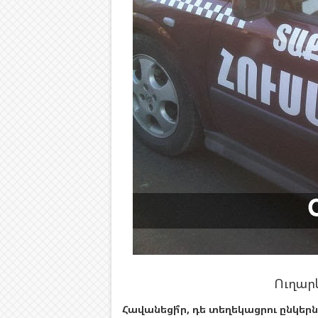
Ուղար
Հավանեցի՞ր, դե տեղեկացրու ընկերն