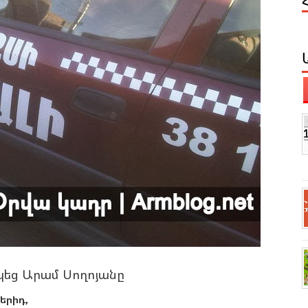
կեց Արամ Սողոյանը
երիդ,