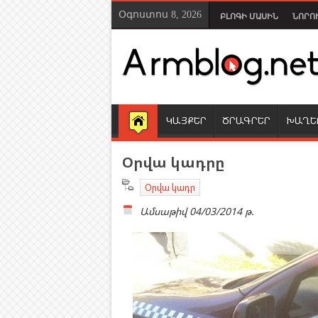
Օգոստոս 8, 2026
ԲԼՈԳԻ ՄԱՍԻՆ
ՆՈՐՈ
ԿԱՅՔԵՐ
ԾՐԱԳՐԵՐ
ԽԱՂԵ
Օրվա կադրը
Օրվա կադր
Ամսաթիվ
04/03/2014 թ.