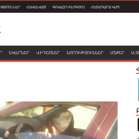
ՒԹՅՈՒՆՆԵՐ
ՀԱՎԵԼՎԱԾ
ԳՈՎԱԶԴ ԲԼՈԳՈՒՄ
ՀԵՏԱԴԱՐՁ ԿԱՊ
Ր
ՆԿԱՐՆԵՐ
ՎԻԴԵՈՆԵՐ
ՆՈՐՈՒԹՅՈՒՆՆԵՐ
ՄՏՔԵՐ
ԱՅ