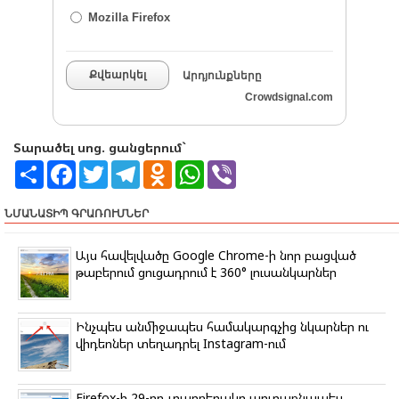
Mozilla Firefox
Քվեարկել
Արդյունքները
Crowdsignal.com
Տարածել սոց. ցանցերում`
S
F
T
T
O
W
V
h
a
w
e
d
h
i
a
c
i
l
n
a
b
r
e
t
e
o
t
e
ՆՄԱՆԱՏԻՊ ԳՐԱՌՈՒՄՆԵՐ
e
b
t
g
k
s
r
o
e
r
l
A
o
r
a
a
p
Այս հավելվածը Google Chrome-ի նոր բացված
k
m
s
p
թաբերում ցուցադրում է 360° լուսանկարներ
s
n
i
k
Ինչպես անմիջապես համակարգչից նկարներ ու
i
վիդեոներ տեղադրել Instagram-ում
Firefox-ի 29-րդ տարբերակը արտաքնապես