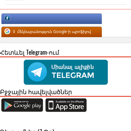
մեկնաբանություն Facebook-ի պրոֆիլով
0
մեկնաբանություն Google-ի պրոֆիլով
Հետևել Telegram-ում
Բջջային հավելվածներ