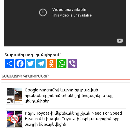
Տարածել սոց. ցանցերում`
S
F
T
T
O
W
V
h
a
w
e
d
h
i
a
c
i
l
n
a
b
r
e
t
e
o
t
e
ՆՄԱՆԱՏԻՊ ԳՐԱՌՈՒՄՆԵՐ
e
b
t
g
k
s
r
o
e
r
l
A
o
r
a
a
p
Google որոնումով կարող եք լրացված
k
m
s
p
իրականությունում տեսնել դինոզավրեր և այլ
s
կենդանիներ
n
i
k
Ինչու Toyota-ի մեքենաները չկան Need For Speed
i
Heat-ում և ինչպես Toyota-ի ներկայացուցիչները
ծաղրի ենթարկվեցին