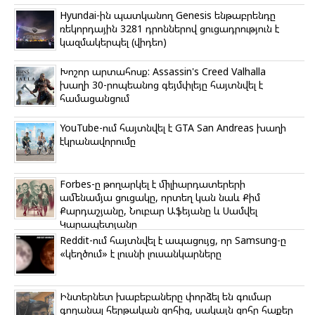
Hyundai-ին պատկանող Genesis ենթաբրենդը
ռեկորդային 3281 դրոններով ցուցադրություն է
կազմակերպել (վիդեո)
Խոշոր արտահոսք: Assassin's Creed Valhalla
խաղի 30-րոպեանոց գեյմփլեյը հայտնվել է
համացանցում
YouTube-ում հայտնվել է GTA San Andreas խաղի
էկրանավորումը
Forbes-ը թողարկել է միլիարդատերերի
ամենամյա ցուցակը, որտեղ կան նաև Քիմ
Քարդաշյանը, Նուբար Աֆեյանը և Սամվել
Կարապետյանը
Reddit-ում հայտնվել է ապացույց, որ Samsung-ը
«կեղծում» է լուսնի լուսանկարները
Ինտերնետ խաբեբաները փորձել են գումար
գողանալ հերթական զոհից, սակայն զոհը հաքեր