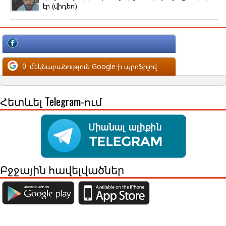
էր (վիդեո)
մեկնաբանություն Facebook-ի պրոֆիլով
0
մեկնաբանություն Google-ի պրոֆիլով
Հետևել Telegram-ում
Բջջային հավելվածներ