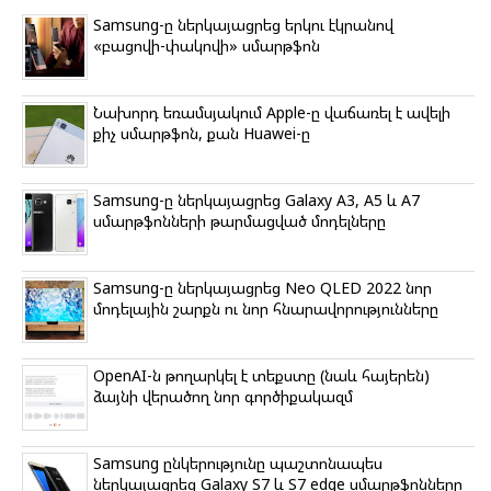
o
e
r
l
A
o
r
a
a
p
Samsung-ը ներկայացրեց երկու էկրանով
k
m
s
p
«բացովի-փակովի» սմարթֆոն
s
n
i
k
Նախորդ եռամսյակում Apple-ը վաճառել է ավելի
i
քիչ սմարթֆոն, քան Huawei-ը
Samsung-ը ներկայացրեց Galaxy A3, A5 և A7
սմարթֆոնների թարմացված մոդելները
Samsung-ը ներկայացրեց Neo QLED 2022 նոր
մոդելային շարքն ու նոր հնարավորությունները
ՕpenAI-ն թողարկել է տեքստը (նաև հայերեն)
ձայնի վերածող նոր գործիքակազմ
Samsung ընկերությունը պաշտոնապես
ներկայացրեց Galaxy S7 և S7 edge սմարթֆոնները