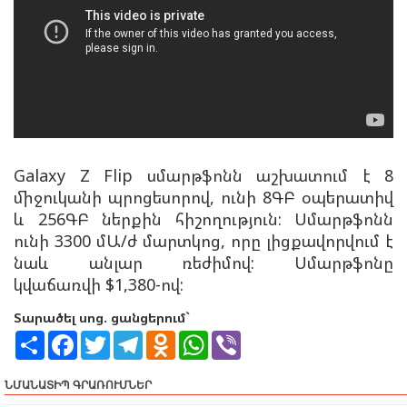
Galaxy Z Flip սմարթֆոնն աշխատում է 8
միջուկանի պրոցեսորով, ունի 8ԳԲ օպերատիվ
և 256ԳԲ ներքին հիշողություն: Սմարթֆոնն
ունի 3300 մԱ/ժ մարտկոց, որը լիցքավորվում է
նաև անլար ռեժիմով: Սմարթֆոնը
կվաճառվի $1,380-ով:
Տարածել սոց. ցանցերում`
S
F
T
T
O
W
V
h
a
w
e
d
h
i
a
c
i
l
n
a
b
r
e
t
e
o
t
e
ՆՄԱՆԱՏԻՊ ԳՐԱՌՈՒՄՆԵՐ
e
b
t
g
k
s
r