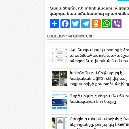
Հավանեցի՞ր, դե տեղեկացրու ընկերն
կարդա նաև նմանատիպ գրառումներ
S
F
T
T
O
W
V
h
a
w
e
d
h
i
a
c
i
l
n
a
b
r
e
t
e
o
t
e
ՆՄԱՆԱՏԻՊ ԳՐԱՌՈՒՄՆԵՐ
e
b
t
g
k
s
r
o
e
r
l
A
o
r
a
a
p
Այս հարթակով կարող եք է ձեռ
k
m
s
p
առանձնահատուկ պահանջա
s
ունեցող հաշվառման համարա
n
i
k
IndieGoGo-ում մեկնարկել է
i
հայկական Lightr ունիվերսալ
լիցքավորիչի քրաուդֆանդինգ
Գործարկվել է «Իդրամ» վճար
համակարգի նոր կայքը
Google-ն անվանափոխել է Ba
նեյրոցանցը, թողարկել է Gemin