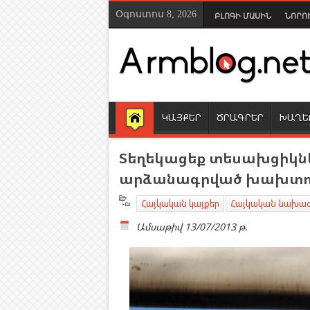
Օգոստոս 8, 2026
ԲԼՈԳԻ ՄԱՍԻՆ
ՆՈՐՈ
ԿԱՅՔԵՐ
ԾՐԱԳՐԵՐ
ԽԱՂԵ
Տեղեկացեք տեսախցիկն
արձանագրված խախտու
Հայկական կայքեր
Հայկական նախա
Ամսաթիվ
13/07/2013 թ.