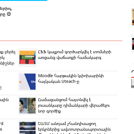
երիդ,
ը 😊
ք բերել
ՀՖՖ կայքում գործարկվել է տոմսերի
րկ
առցանց վաճառքի համակարգ
նիշներ
Moodle հարթակին կփոխարինի
հայկական Uteach-ը
ը
ային
Համացանցում հայտնվել է
լուսանկարը դիմանկարի վերածելու
նոր գործիք
rd
ԵԱՏՄ անդամ չհանդիսացող
i
երկրներից ավտոտրանսպորտային