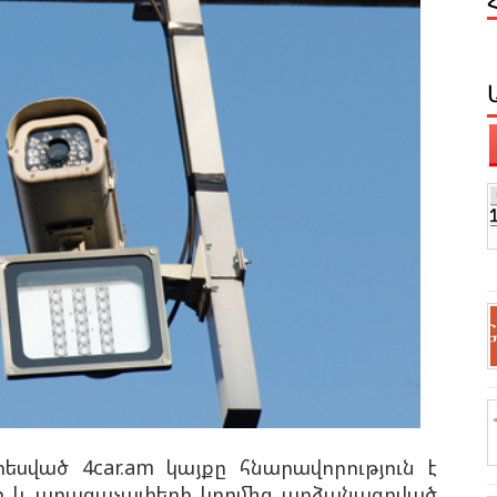
ված 4car.am կայքը հնարավորություն է
րի և արագաչափերի կողմից արձանագրված