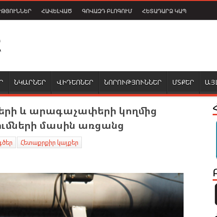
ՒԹՅՈՒՆՆԵՐ
ՀԱՎԵԼՎԱԾ
ԳՈՎԱԶԴ ԲԼՈԳՈՒՄ
ՀԵՏԱԴԱՐՁ ԿԱՊ
Ր
ՆԿԱՐՆԵՐ
ՎԻԴԵՈՆԵՐ
ՆՈՐՈՒԹՅՈՒՆՆԵՐ
ՄՏՔԵՐ
ԱՅ
երի և արագաչափերի կողմից
մների մասին առցանց
գծեր
Հետաքրքիր կայքեր