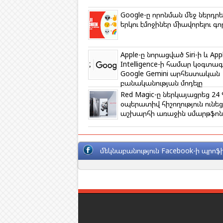
i
k
Google-ը որոնման մեջ ներդրել
i
երկու էմոջիներ միավորելու գո
Apple-ը նորացված Siri-ի և App
Intelligence-ի համար կօգտա
Google Gemini արհեստական
բանականության մոդելը
Red Magic-ը ներկայացրեց 24
օպերատիվ հիշողություն ունե
աշխարհի առաջին սմարթֆոն
մեկնաբանություն Facebook-ի պրոֆի