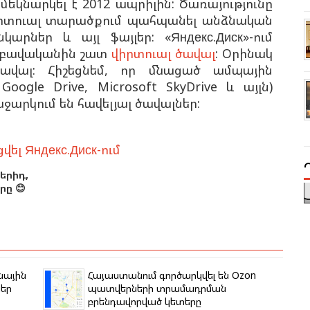
 մեկնարկել է 2012 ապրիլին: Ծառայությունը
վիրտուալ տարածքում պահպանել անձնական
նկարներ և այլ ֆայլեր:
«Яндекс.Диск»-ում
լ բավականին շատ
վիրտուալ ծավալ
: Օրինակ
ավալ: Հիշեցնեմ, որ մնացած ամպային
Google Drive, Microsoft SkyDrive և այլն)
ջարկում են հավելյալ ծավալներ:
ցվել
Яндекс.Диск-ում
երիդ,
ը 😊
յնային
Հայաստանում գործարկվել են Ozon
եր
պատվերների տրամադրման
բրենդավորված կետերը