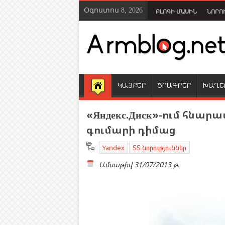
Օգոստոս 8, 2026
ԲԼՈԳԻ ՄԱՍԻՆ
ՆՈՐՈ
ԿԱՅՔԵՐ
ԾՐԱԳՐԵՐ
ԽԱՂԵ
«Яндекс.Диск»-ում հնարա
գումարի դիմաց
Yandex
ՏՏ նորություններ
Ամսաթիվ
31/07/2013 թ.