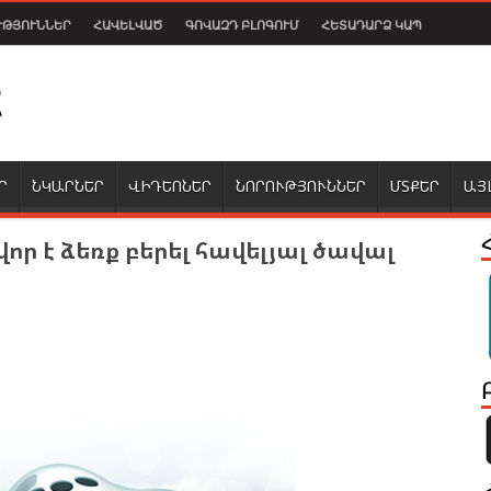
ՒԹՅՈՒՆՆԵՐ
ՀԱՎԵԼՎԱԾ
ԳՈՎԱԶԴ ԲԼՈԳՈՒՄ
ՀԵՏԱԴԱՐՁ ԿԱՊ
Ր
ՆԿԱՐՆԵՐ
ՎԻԴԵՈՆԵՐ
ՆՈՐՈՒԹՅՈՒՆՆԵՐ
ՄՏՔԵՐ
ԱՅ
վոր է ձեռք բերել հավելյալ ծավալ