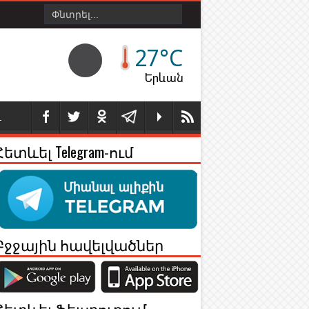
27°C
Երևան
Լ
Հետևել Telegram-ում
Բջջային հավելվածներ
Հետևել Ֆեյսբուքում