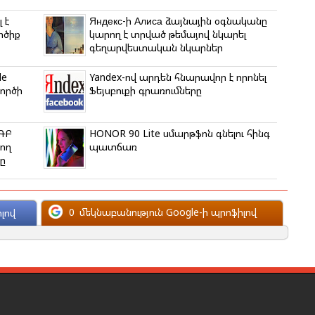
 է
Яндекс-ի Алиса ձայնային օգնականը
րծիք
կարող է տրված թեմայով նկարել
գեղարվեստական նկարներ
le
Yandex-ով արդեն հնարավոր է որոնել
գործի
Ֆեյսբուքի գրառումները
 ԳԲ
HONOR 90 Lite սմարթֆոն գնելու հինգ
ցող
պատճառ
ը
0
մեկնաբանություն Google-ի պրոֆիլով
լով