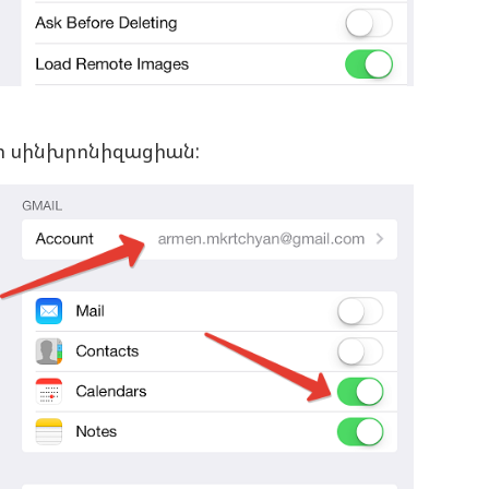
ցի սինխրոնիզացիան: