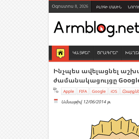
Օգոստոս 8, 2026
ԲԼՈԳԻ ՄԱՍԻՆ
ՆՈՐՈ
ԿԱՅՔԵՐ
ԾՐԱԳՐԵՐ
ԽԱՂԵ
Ինչպես ավելացնել աշխ
ժամանակացույցը Google C
Apple
FIFA
Google
iOS
Հնարքն
Ամսաթիվ
12/06/2014 թ.