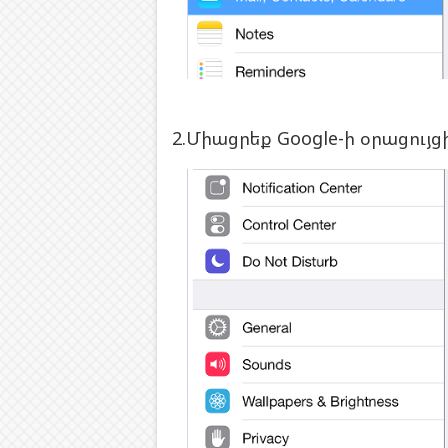
2.Մ
իացրեք Google-ի օրացույ