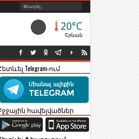
20°C
Երևան
Լ
Հետևել Telegram-ում
Բջջային հավելվածներ
Հետևել Ֆեյսբուքում