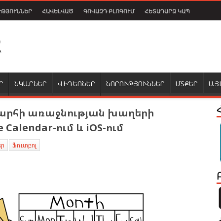
ՒԹՅՈՒՆՆԵՐ
ՀԱՎԵԼՎԱԾ
ԳՈՎԱԶԴ ԲԼՈԳՈՒՄ
ՀԵՏԱԴԱՐՁ ԿԱՊ
Ր
ՆԿԱՐՆԵՐ
ՎԻԴԵՈՆԵՐ
ՆՈՐՈՒԹՅՈՒՆՆԵՐ
ՄՏՔԵՐ
ԱՅ
արհի առաջնության խաղերի
alendar-ում և iOS-ում
եր
Ֆուտբոլ