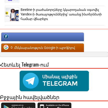
Beeline-ի բաժանորդները կկարողանան օգտվել
Yandex-ի ծառայություններից՝ առանց ինտերնետի
համար վճարելու
մեկնաբանություն Facebook-ի պրոֆիլով
0
մեկնաբանություն Google-ի պրոֆիլով
Հետևել Telegram-ում
Բջջային հավելվածներ