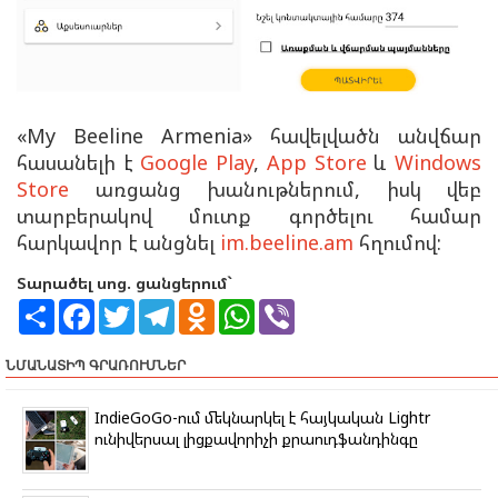
«My Beeline Armenia» հավելվածն անվճար
հասանելի է
Google Play
,
App Store
և
Windows
Store
առցանց խանութներում, իսկ վեբ
տարբերակով մուտք գործելու համար
հարկավոր է անցնել
im.beeline.am
հղումով:
Տարածել սոց. ցանցերում`
S
F
T
T
O
W
V
h
a
w
e
d
h
i
a
c
i
l
n
a
b
r
e
t
e
o
t
e
ՆՄԱՆԱՏԻՊ ԳՐԱՌՈՒՄՆԵՐ
e
b
t
g
k
s
r
o
e
r
l
A
o
r
a
a
p
IndieGoGo-ում մեկնարկել է հայկական Lightr
k
m
s
p
ունիվերսալ լիցքավորիչի քրաուդֆանդինգը
s
n
i