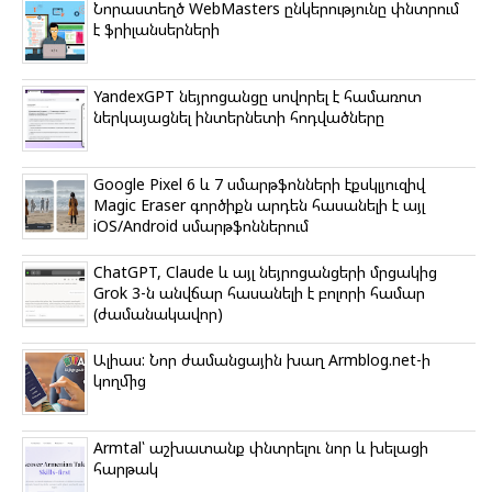
k
Նորաստեղծ WebMasters ընկերությունը փնտրում
i
է ֆրիլանսերների
YandexGPT նեյրոցանցը սովորել է համառոտ
ներկայացնել ինտերնետի հոդվածները
Google Pixel 6 և 7 սմարթֆոնների էքսկլյուզիվ
Magic Eraser գործիքն արդեն հասանելի է այլ
iOS/Android սմարթֆոններում
ChatGPT, Claude և այլ նեյրոցանցերի մրցակից
Grok 3-ն անվճար հասանելի է բոլորի համար
(ժամանակավոր)
Ալիաս: Նոր ժամանցային խաղ Armblog.net-ի
կողմից
Armtal՝ աշխատանք փնտրելու նոր և խելացի
հարթակ