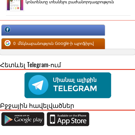
կոնտենտը տեսնելու բաժանորդագրություն
մեկնաբանություն Facebook-ի պրոֆիլով
0
մեկնաբանություն Google-ի պրոֆիլով
Հետևել Telegram-ում
Բջջային հավելվածներ