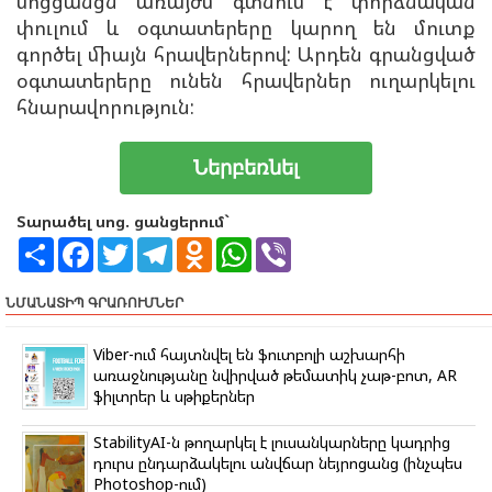
սոցցանցն առայժմ գտնում է փորձնական
փուլում և օգտատերերը կարող են մուտք
գործել միայն հրավերներով: Արդեն գրանցված
օգտատերերը ունեն հրավերներ ուղարկելու
հնարավորություն:
Ներբեռնել
Տարածել սոց. ցանցերում`
S
F
T
T
O
W
V
h
a
w
e
d
h
i
a
c
i
l
n
a
b
r
e
t
e
o
t
e
ՆՄԱՆԱՏԻՊ ԳՐԱՌՈՒՄՆԵՐ
e
b
t
g
k
s
r
o
e
r
l
A
o
r
a
a
p
Viber-ում հայտնվել են ֆուտբոլի աշխարհի
k
m
s
p
առաջնությանը նվիրված թեմատիկ չաթ-բոտ, AR
s
ֆիլտրեր և սթիքերներ
n
i
k
StabilityAI-ն թողարկել է լուսանկարները կադրից
i
դուրս ընդարձակելու անվճար նեյրոցանց (ինչպես
Photoshop-ում)