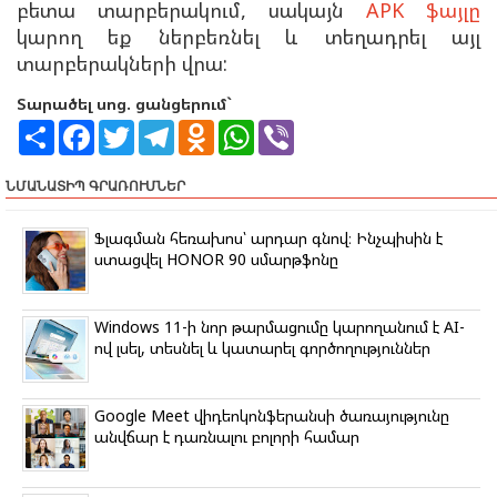
բետա տարբերակում, սակայն
APK ֆայլը
կարող եք ներբեռնել և տեղադրել այլ
տարբերակների վրա:
Տարածել սոց. ցանցերում`
S
F
T
T
O
W
V
h
a
w
e
d
h
i
a
c
i
l
n
a
b
r
e
t
e
o
t
e
ՆՄԱՆԱՏԻՊ ԳՐԱՌՈՒՄՆԵՐ
e
b
t
g
k
s
r
o
e
r
l
A
o
r
a
a
p
Ֆլագման հեռախոս՝ արդար գնով։ Ինչպիսին է
k
m
s
p
ստացվել HONOR 90 սմարթֆոնը
s
n
i
k
Windows 11-ի նոր թարմացումը կարողանում է AI-
i
ով լսել, տեսնել և կատարել գործողություններ
Google Meet վիդեոկոնֆերանսի ծառայությունը
անվճար է դառնալու բոլորի համար