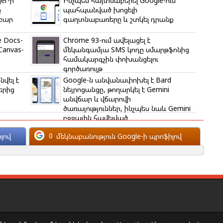
er-ի
Ինչպես հայտնաբերել Google-ում
ը
պահպանված խոցելի
բար
գաղտնաբառերը և շտկել դրանք
e Docs-
Chrome 93-ում ավելացել է
Canvas-
մեկանգամյա SMS կոդը սմարթֆոնից
համակարգչին փոխանցելու
գործառույթ
նվել է
Google-ն անվանափոխել է Bard
երից
նեյրոցանցը, թողարկել է Gemini
անվճար և վճարովի
ծառայություններ, ինչպես նաև Gemini
բջջային հավելված
0
մեկնաբանություն Google-ի պրոֆիլով
լով