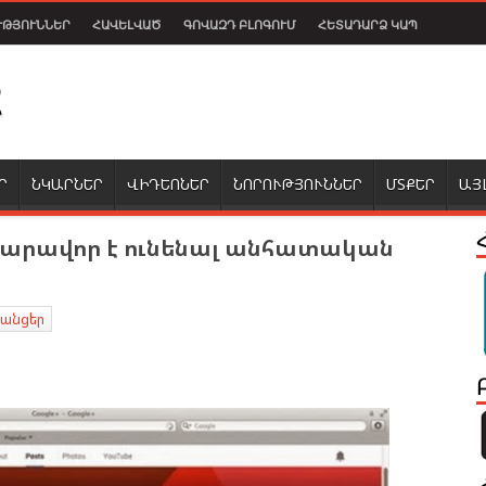
ՒԹՅՈՒՆՆԵՐ
ՀԱՎԵԼՎԱԾ
ԳՈՎԱԶԴ ԲԼՈԳՈՒՄ
ՀԵՏԱԴԱՐՁ ԿԱՊ
Ր
ՆԿԱՐՆԵՐ
ՎԻԴԵՈՆԵՐ
ՆՈՐՈՒԹՅՈՒՆՆԵՐ
ՄՏՔԵՐ
ԱՅ
հնարավոր է ունենալ անհատական
ցանցեր