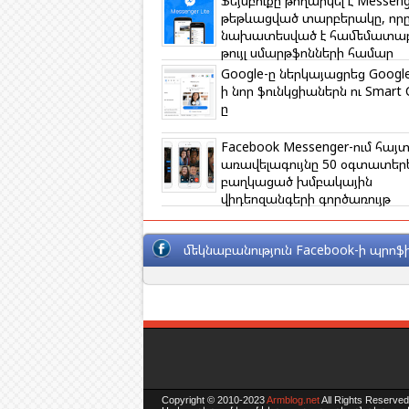
Ֆեյսբուքը թողարկել է Messeng
i
թեթևացված տարբերակը, որ
նախատեսված է համեմատա
թույլ սմարթֆոնների համար
Google-ը ներկայացրեց Googl
ի նոր ֆունկցիաներն ու Smart 
ը
Facebook Messenger-ում հայտ
առավելագույնը 50 օգտատեր
բաղկացած խմբակային
վիդեոզանգերի գործառույթ
մեկնաբանություն Facebook-ի պրոֆի
Copyright © 2010-2023
Armblog.net
All Rights Reserved