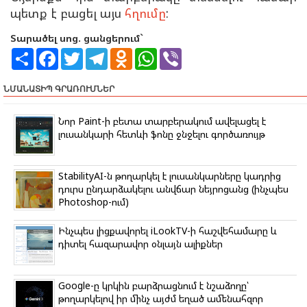
պետք է բացել այս
հղումը
:
Տարածել սոց. ցանցերում`
S
F
T
T
O
W
V
h
a
w
e
d
h
i
a
c
i
l
n
a
b
r
e
t
e
o
t
e
ՆՄԱՆԱՏԻՊ ԳՐԱՌՈՒՄՆԵՐ
e
b
t
g
k
s
r
o
e
r
l
A
o
r
a
a
p
Նոր Paint-ի բետա տարբերակում ավելացել է
k
m
s
p
լուսանկարի հետևի ֆոնը ջնջելու գործառույթ
s
n
i
k
StabilityAI-ն թողարկել է լուսանկարները կադրից
i
դուրս ընդարձակելու անվճար նեյրոցանց (ինչպես
Photoshop-ում)
Ինչպես լիցքավորել iLookTV-ի հաշվեհամարը և
դիտել հազարավոր օնլայն ալիքներ
Google-ը կրկին բարձրացնում է նշաձողը՝
թողարկելով իր մինչ այժմ եղած ամենահզոր