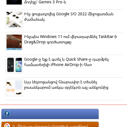
մոդելը՝ Gemini 3 Pro-ն
Ինչ ցուցադրվեց Google I/O 2022 միջոցառման
ժամանակ
Ինչպես Windows 11-ում վերադարձնել TaskBar-ի
Drag&Drop գործառույթը
Google-ը ելք է գտել և Quick Share-ը դարձրել
համատեղելի iPhone AirDrop-ի հետ
Այս նեյրոցանցով հնարավոր է տեսնել
լուսանկարում առկա օբյեկտն այլ անկյունից
մեկնաբանություն Facebook-ի պրոֆիլով
0
մեկնաբանություն Google-ի պրոֆիլով