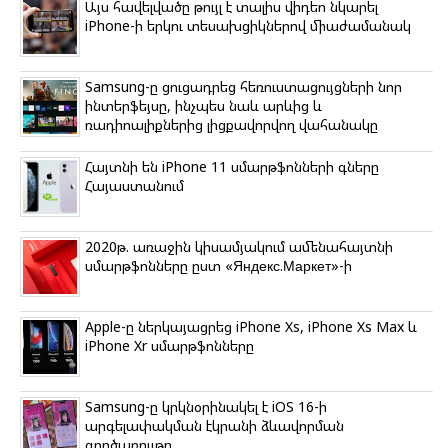
k
Այս հավելվածը թույլ է տալիս վիդեո նկարել
i
iPhone-ի երկու տեսախցիկներով միաժամանակ
Samsung-ը ցուցադրեց հեռուստացույցների նոր
ինտերֆեյսը, ինչպես նաև արևից և
ռադիոալիքներից լիցքավորվող վահանակը
Հայտնի են iPhone 11 սմարթֆոնների գները
Հայաստանում
2020թ. առաջին կիսամյակում ամենահայտնի
սմարթֆոնները ըստ «Яндекс.Маркет»-ի
Apple-ը ներկայացրեց iPhone Xs, iPhone Xs Max և
iPhone Xr սմարթֆոնները
Samsung-ը կրկնօրինակել է iOS 16-ի
արգելափակման էկրանի ձևավորման
գործառույթը