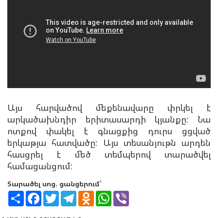
Այս հարվածով մեքենավարը փրկել է
արկածախնդիր երիտասարդի կյանքը: Նա
ոտքով փակել է գնացքից դուրս ցցված
երկաթյա հատվածը: Այս տեսանյութն արդեն
հասցրել է մեծ տեմպերով տարածվել
համացանցում:
Տարածել սոց. ցանցերում`
S
F
T
T
O
W
V
h
a
w
e
d
h
i
a
c
i
l
n
a
b
r
e
t
e
o
t
e