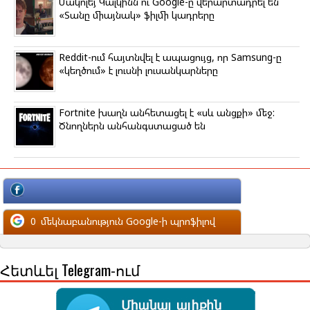
Մակոլեյ Կալկինն ու Google-ը վերարտադրել են
«Տանը միայնակ» ֆիլմի կադրերը
Reddit-ում հայտնվել է ապացույց, որ Samsung-ը
«կեղծում» է լուսնի լուսանկարները
Fortnite խաղն անհետացել է «սև անցքի» մեջ:
Ծնողներն անհանգստացած են
մեկնաբանություն Facebook-ի պրոֆիլով
0
մեկնաբանություն Google-ի պրոֆիլով
Հետևել Telegram-ում