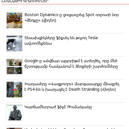
ՆՄԱՆԱՏԻՊ ԳՐԱՌՈՒՄՆԵՐ
e
b
t
g
k
s
r
o
e
r
l
A
o
r
a
a
p
Boston Dynamics-ը ցուցադրեց Spot ռոբոտի նոր
k
m
s
p
«ձեռքը» (վիդեո)
s
n
i
k
Տեսախցիկները ֆիքսել են թռչող Tesla
i
ավտոմեքենա
Google-ը անվճար ալգորիթմ է ստեղծել, որը մեծ
ճշտությամբ հասկանում է ձեռքերի շարժումները
Խաղասերը «Վազքուղու» մարզասարքը միացրել
է PS4-ին և խաղացել է Death Stranding (Վիդեո)
Կարճամետրաժ ֆիլմ: Թումանյանը