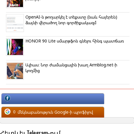
ՕpenAI-ն թողարկել է տեքստը (նաև հայերեն)
ձայնի վերածող նոր գործիքակազմ
HONOR 90 Lite սմարթֆոն գնելու հինգ պատճառ
Ալիաս: Նոր ժամանցային խաղ Armblog.net-ի
կողմից
մեկնաբանություն Facebook-ի պրոֆիլով
0
մեկնաբանություն Google-ի պրոֆիլով
Հետևել Telegram-ում