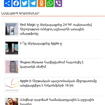
S
F
T
T
O
W
V
h
a
w
e
d
h
i
a
c
i
l
n
a
b
r
e
t
e
o
t
e
ՆՄԱՆԱՏԻՊ ԳՐԱՌՈՒՄՆԵՐ
e
b
t
g
k
s
r
o
e
r
l
A
o
r
a
a
p
Red Magic-ը ներկայացրեց 24 ԳԲ օպերատիվ
k
m
s
p
հիշողություն ունեցող աշխարհի առաջին
s
սմարթֆոնը
n
i
k
Ի՞նչ ներկայացրեց Apple-ը
i
Яндекс.Музыка հավելվածում հայտնվել է
կարաոկե ռեժիմ
Apple-ի հերթական պաշտոնական միջոցառումը
անցկացվելու է հոկտեմբերի 16-ին
Անվճար դարձած համակարգչային և բջջային
խաղեր