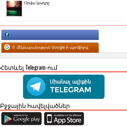
Օրվա կադրը
մեկնաբանություն Facebook-ի պրոֆիլով
0
մեկնաբանություն Google-ի պրոֆիլով
Հետևել Telegram-ում
Բջջային հավելվածներ