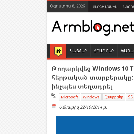
Օգոստոս 8, 2026
ԲԼՈԳԻ ՄԱՍԻՆ
ՆՈՐՈ
ԿԱՅՔԵՐ
ԾՐԱԳՐԵՐ
ԽԱՂԵ
Թողարկվեց Windows 10 T
հերթական տարբերակը: 
ինչպես տեղադրել
Microsoft
Windows
Հնարքներ
ՏՏ
Ամսաթիվ
22/10/2014 թ.