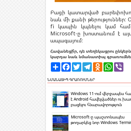
Բացի կատարված բարեփոխում
նաև մի քանի թերություններ:
fi կապին կպնելու կամ հա
Microsoft-ը խոստանում է ա
ապագայում:
Հավանեցի՞ր, դե տեղեկացրու ընկերն
կարդա նաև նմանատիպ գրառումներ
S
F
T
T
O
W
V
h
a
w
e
d
h
i
a
c
i
l
n
a
b
r
e
t
e
o
t
e
ՆՄԱՆԱՏԻՊ ԳՐԱՌՈՒՄՆԵՐ
e
b
t
g
k
s
r
o
e
r
l
A
o
r
a
a
p
Windows 11-ում վերջապես հա
k
m
s
p
է Android հավելվածներ ու խա
s
բացելու հնարավորություն
n
i
k
Microsoft-ը պաշտոնապես
i
թողարկեց նոր Windows Termin