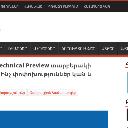
ՒԹՅՈՒՆՆԵՐ
ՀԱՎԵԼՎԱԾ
ԳՈՎԱԶԴ ԲԼՈԳՈՒՄ
ՀԵՏԱԴԱՐՁ ԿԱՊ
Ր
ՆԿԱՐՆԵՐ
ՎԻԴԵՈՆԵՐ
ՆՈՐՈՒԹՅՈՒՆՆԵՐ
ՄՏՔԵՐ
ԱՅ
echnical Preview տարբերակի
Ինչ փոփոխություններ կան և
 նորություններ
Օպերացիոն համակարգեր