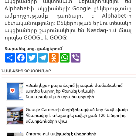
ակցիաները ավտոմատ վերափոխվելու են
Alphabet-ի ակցիաների: Google ընկերությունը
ամբողջությամբ դառնալու է Alphabet-ի
սեփականությունը: Ընկերության երկու տեսակի
ակցիաները շարունակելու են Nasdaq-ում մնալ
որպես GOOGL և GOOG:
Տարածել սոց. ցանցերում`
S
F
T
T
O
W
V
h
a
w
e
d
h
i
a
c
i
l
n
a
b
r
e
t
e
o
t
e
ՆՄԱՆԱՏԻՊ ԳՐԱՌՈՒՄՆԵՐ
e
b
t
g
k
s
r
o
e
r
l
A
o
r
a
a
p
«Յանդեքս» քարտեզում իրական ժամանակում
k
m
s
p
արդեն կարող եք հետևել Երևանի
s
հասարակական տրանսպորտին
n
i
k
Google Camera-ի մոդիֆիկացված նոր հավելվածը
i
հնարավոր է տեղադրել ավելի քան 120 Անդրոիդ
սմարթֆոնների վրա
Chrome-ում ավելացել է վիդեոների