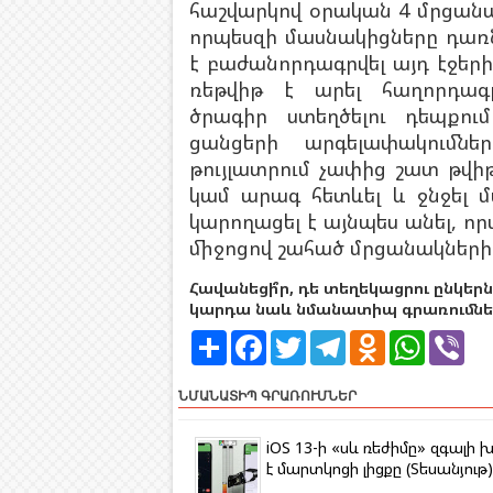
հաշվարկով օրական 4 մրցանակ
որպեսզի մասնակիցները դառն
է բաժանորդագրվել այդ էջերի
ռեթվիթ է արել հաղորդագ
ծրագիր ստեղծելու դեպքու
ցանցերի արգելափակումնե
թույլատրում չափից շատ թվ
կամ արագ հետևել և ջնջել 
կարողացել է այնպես անել, 
միջոցով շահած մրցանակների 
Հավանեցի՞ր, դե տեղեկացրու ընկերն
կարդա նաև նմանատիպ գրառումներ
S
F
T
T
O
W
V
h
a
w
e
d
h
i
a
c
i
l
n
a
b
r
e
t
e
o
t
e
ՆՄԱՆԱՏԻՊ ԳՐԱՌՈՒՄՆԵՐ
e
b
t
g
k
s
r
o
e
r
l
A
o
r
a
a
p
iOS 13-ի «սև ռեժիմը» զգալի 
k
m
s
p
է մարտկոցի լիցքը (Տեսանյութ)
s