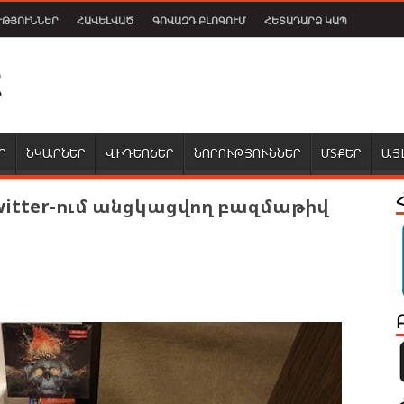
ՒԹՅՈՒՆՆԵՐ
ՀԱՎԵԼՎԱԾ
ԳՈՎԱԶԴ ԲԼՈԳՈՒՄ
ՀԵՏԱԴԱՐՁ ԿԱՊ
Ր
ՆԿԱՐՆԵՐ
ՎԻԴԵՈՆԵՐ
ՆՈՐՈՒԹՅՈՒՆՆԵՐ
ՄՏՔԵՐ
ԱՅ
Twitter-ում անցկացվող բազմաթիվ