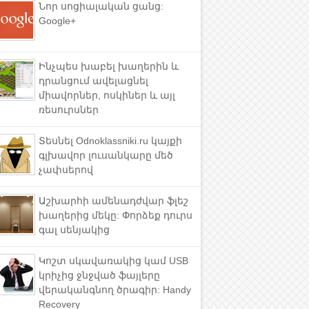
Նոր սոցիալական ցանց:
Google+
Ինչպես խաբել խաղերին և
դրանցում ավելացնել
միավորներ, ոսկիներ և այլ
ռեսուրսներ
Տեսնել Odnoklassniki.ru կայքի
գլխավոր լուսանկարը մեծ
չափսերով
Աշխարհի ամենադժվար ֆլեշ
խաղերից մեկը: Փորձեք դուրս
գալ սենյակից
Կոշտ սկավառակից կամ USB
կրիչից ջնջված ֆայլերը
վերականգնող ծրագիր: Handy
Recovery