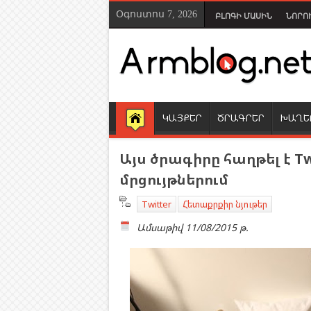
Օգոստոս 7, 2026
ԲԼՈԳԻ ՄԱՍԻՆ
ՆՈՐՈ
ԿԱՅՔԵՐ
ԾՐԱԳՐԵՐ
ԽԱՂԵ
Այս ծրագիրը հաղթել է 
մրցույթներում
Twitter
Հետաքրքիր նյութեր
Ամսաթիվ
11/08/2015 թ.