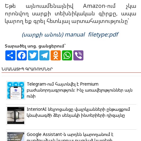
Եթե այնուամենայնիվ Amazon-ում չկա
որոնվող սարքի տեխնիկական գիրքը, ապա
կարող եք գրել հետևյալ արտահայտությունը՝
(սարքի անուն) manual
filetype:pdf
Տարածել սոց. ցանցերում`
S
F
T
T
O
W
V
h
a
w
e
d
h
i
a
c
i
l
n
a
b
r
e
t
e
o
t
e
ՆՄԱՆԱՏԻՊ ԳՐԱՌՈՒՄՆԵՐ
e
b
t
g
k
s
r
o
e
r
l
A
o
r
a
a
p
Telegram-ում հայտնվել է Premium
k
m
s
p
բաժանորդագրություն: Ինչ առավելություններ այն
s
ունի
n
i
k
InteriorAI նեյրոցանցը վայրկյանների ընթացքում
i
կնախագծի ձեր սենյակի ինտերիերի դիզայնը
Google Assistant-ն արդեն կարողանում է
բարձրաձայն կարդալ բացված կայքերի