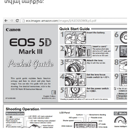
տվյալ սարքին: