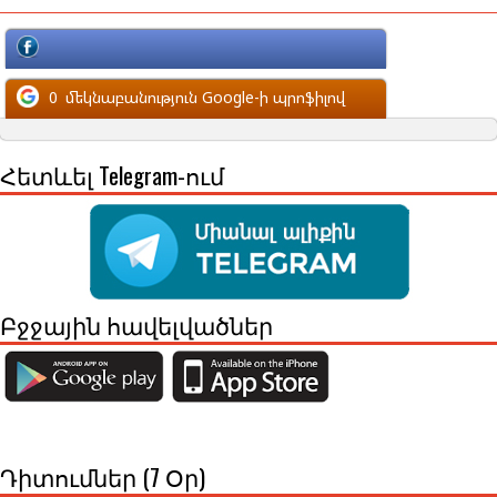
մեկնաբանություն Facebook-ի պրոֆիլով
0
մեկնաբանություն Google-ի պրոֆիլով
Հետևել Telegram-ում
Բջջային հավելվածներ
Դիտումներ (7 Օր)