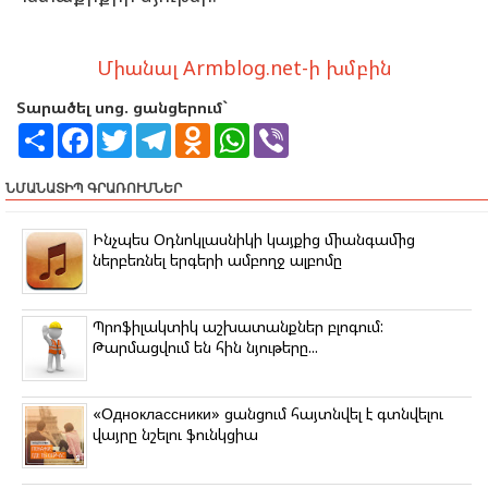
Միանալ Armblog.net-ի խմբին
Տարածել սոց. ցանցերում`
S
F
T
T
O
W
V
h
a
w
e
d
h
i
a
c
i
l
n
a
b
r
e
t
e
o
t
e
ՆՄԱՆԱՏԻՊ ԳՐԱՌՈՒՄՆԵՐ
e
b
t
g
k
s
r
o
e
r
l
A
o
r
a
a
p
Ինչպես Օդնոկլասնիկի կայքից միանգամից
k
m
s
p
ներբեռնել երգերի ամբողջ ալբոմը
s
n
i
k
Պրոֆիլակտիկ աշխատանքներ բլոգում:
i
Թարմացվում են հին նյութերը...
«Одноклассники» ցանցում հայտնվել է գտնվելու
վայրը նշելու ֆունկցիա