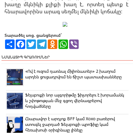
խաղը մկնիկի քլիքի խաղ է, որտեղ պետք է
հնարավորինս արագ սեղմել մկնիկի կոճակը:
Տարածել սոց. ցանցերում`
S
F
T
T
O
W
V
h
a
w
e
d
h
i
a
c
i
l
n
a
b
r
e
t
e
o
t
e
ՆՄԱՆԱՏԻՊ ԳՐԱՌՈՒՄՆԵՐ
e
b
t
g
k
s
r
o
e
r
l
A
o
r
a
a
p
«Ով է ուզում դառնալ միլիոնատեր» 2 խաղում
k
m
s
p
արդեն ցուցադրվում են ճիշտ պատասխանները
s
n
i
k
Ֆեյսբուքի նոր ալգորիթմը ֆիլտրելու է խորամանկ
i
և շփոթության մեջ գցող վերնագրերով
հոդվածները
Հնարավոր է արդյոք BFF կամ Xoxo բառերով
ստուգել ջարդած Ֆեյսբուքի պրոֆիլը կամ
հեռախոսի օրիգինալը լինելը