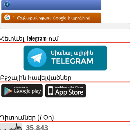
մեկնաբանություն Facebook-ի պրոֆիլով
1
մեկնաբանություն Google-ի պրոֆիլով
Հետևել Telegram-ում
Բջջային հավելվածներ
Դիտումներ (7 Օր)
35,843