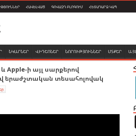
ՒԹՅՈՒՆՆԵՐ
ՀԱՎԵԼՎԱԾ
ԳՈՎԱԶԴ ԲԼՈԳՈՒՄ
ՀԵՏԱԴԱՐՁ ԿԱՊ
Ր
ՆԿԱՐՆԵՐ
ՎԻԴԵՈՆԵՐ
ՆՈՐՈՒԹՅՈՒՆՆԵՐ
ՄՏՔԵՐ
ԱՅ
 և Apple-ի այլ սարքերով
վ երաժշտական տեսահոլովակ
եր