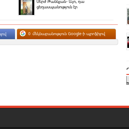
Սերժ Թանկյան- Այո, դա
ցեղասպանություն էր
0
մեկնաբանություն Google-ի պրոֆիլով
լով