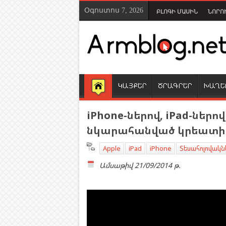
Օգոստոս 7, 2026
ԲԼՈԳԻ ՄԱՍԻՆ
ՆՈՐՈ
ԿԱՅՔԵՐ
ԾՐԱԳՐԵՐ
ԽԱՂԵ
iPhone-ներով, iPad-ներով
նկարահանված կրեատի
Apple
iPad
iPhone
Տեսահոլովակն
Ամսաթիվ
21/09/2014 թ.