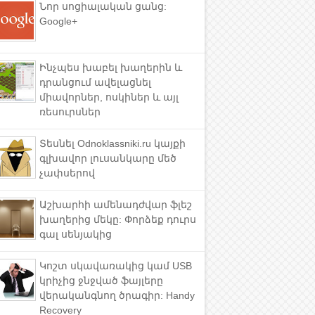
Նոր սոցիալական ցանց:
Google+
Ինչպես խաբել խաղերին և
դրանցում ավելացնել
միավորներ, ոսկիներ և այլ
ռեսուրսներ
Տեսնել Odnoklassniki.ru կայքի
գլխավոր լուսանկարը մեծ
չափսերով
Աշխարհի ամենադժվար ֆլեշ
խաղերից մեկը: Փորձեք դուրս
գալ սենյակից
Կոշտ սկավառակից կամ USB
կրիչից ջնջված ֆայլերը
վերականգնող ծրագիր: Handy
Recovery