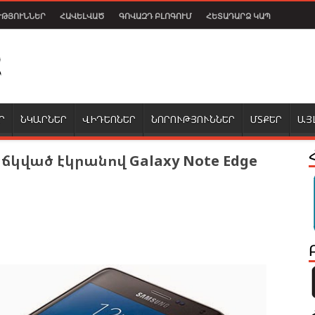
ՒԹՅՈՒՆՆԵՐ
ՀԱՎԵԼՎԱԾ
ԳՈՎԱԶԴ ԲԼՈԳՈՒՄ
ՀԵՏԱԴԱՐՁ ԿԱՊ
Ր
ՆԿԱՐՆԵՐ
ՎԻԴԵՈՆԵՐ
ՆՈՐՈՒԹՅՈՒՆՆԵՐ
ՄՏՔԵՐ
ԱՅ
ճկված էկրանով Galaxy Note Edge