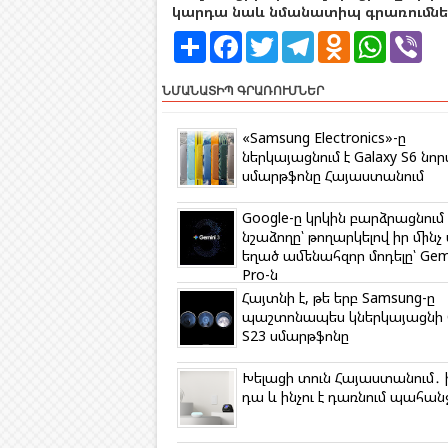
կարդա նաև նմանատիպ գրառումներ
S
F
T
T
O
W
V
h
a
w
e
d
h
i
a
c
i
l
n
a
b
r
e
t
e
o
t
e
ՆՄԱՆԱՏԻՊ ԳՐԱՌՈՒՄՆԵՐ
e
b
t
g
k
s
r
o
e
r
l
A
o
r
a
a
p
«Samsung Electronics»-ը
k
m
s
p
ներկայացնում է Galaxy S6 նոր
s
սմարթֆոնը Հայաստանում
n
i
k
Google-ը կրկին բարձրացնում 
i
նշաձողը՝ թողարկելով իր մինչ
եղած ամենահզոր մոդելը՝ Gemi
Pro-ն
Հայտնի է, թե երբ Samsung-ը
պաշտոնապես կներկայացնի G
S23 սմարթֆոնը
Խելացի տուն Հայաստանում․ ի
դա և ինչու է դառնում պահա