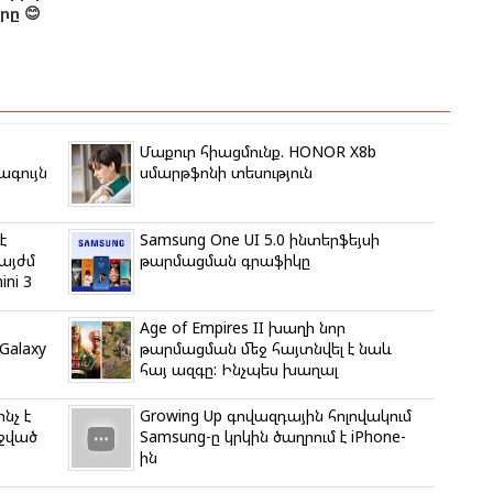
ը 😊
Մաքուր հիացմունք. HONOR X8b
ագույն
սմարթֆոնի տեսություն
է
Samsung One UI 5.0 ինտերֆեյսի
 այժմ
թարմացման գրաֆիկը
ni 3
Age of Empires II խաղի նոր
alaxy
թարմացման մեջ հայտնվել է նաև
հայ ազգը: Ինչպես խաղալ
նչ է
Growing Up գովազդային հոլովակում
նջված
Samsung-ը կրկին ծաղրում է iPhone-
ին