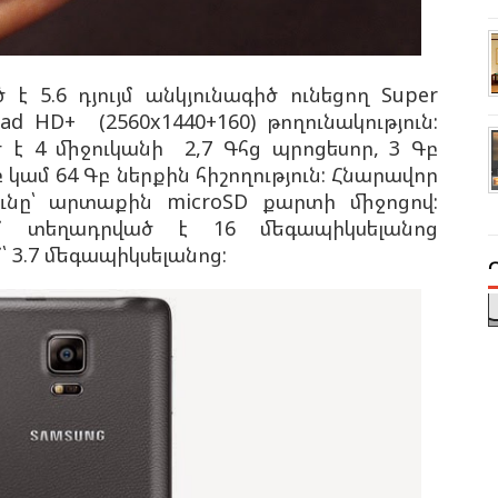
 5.6 դյույմ անկյունագիծ ունեցող Super
d HD+ (2560x1440+160) թողունակություն:
է 4 միջուկանի 2,7 Գհց պրոցեսոր, 3 Գբ
 կամ 64 Գբ ներքին հիշողություն: Հնարավոր
ունը՝ արտաքին microSD քարտի միջոցով:
մ տեղադրված է 16 մեգապիկսելանոց
 3.7 մեգապիկսելանոց: