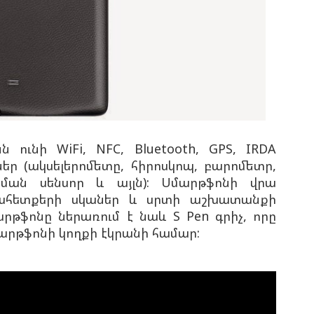
ն ունի WiFi, NFC, Bluetooth, GPS, IRDA
ներ (ակսելերոմետը, հիրոսկոպ, բարոմետր,
եցման սենսոր և այլն): Սմարթֆոնի վրա
ահետքերի սկաներ և սրտի աշխատանքի
մարթֆոնը ներառում է նաև S Pen գրիչ, որը
արթֆոնի կողքի էկրանի համար: