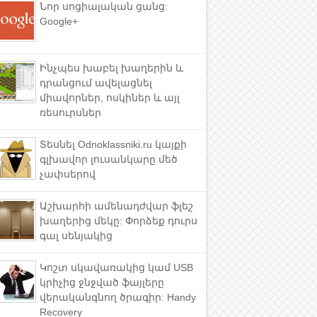
Նոր սոցիալական ցանց:
Google+
Ինչպես խաբել խաղերին և
դրանցում ավելացնել
միավորներ, ոսկիներ և այլ
ռեսուրսներ
Տեսնել Odnoklassniki.ru կայքի
գլխավոր լուսանկարը մեծ
չափսերով
Աշխարհի ամենադժվար ֆլեշ
խաղերից մեկը: Փորձեք դուրս
գալ սենյակից
Կոշտ սկավառակից կամ USB
կրիչից ջնջված ֆայլերը
վերականգնող ծրագիր: Handy
Recovery