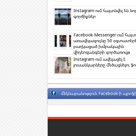
i
k
Instagram-ում հայտնվել են նո
i
գործիքներ
Facebook Messenger-ում հայտ
առավելագույնը 50 օգտատեր
բաղկացած խմբակային
վիդեոզանգերի գործառույթ
Instagram-ում ավելացել է
լուսանկարները մեծացնելու ֆ
մեկնաբանություն Facebook-ի պրոֆի