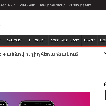
ՒԹՅՈՒՆՆԵՐ
ՀԱՎԵԼՎԱԾ
ԳՈՎԱԶԴ ԲԼՈԳՈՒՄ
ՀԵՏԱԴԱՐՁ ԿԱՊ
Ր
ՆԿԱՐՆԵՐ
ՎԻԴԵՈՆԵՐ
ՆՈՐՈՒԹՅՈՒՆՆԵՐ
ՄՏՔԵՐ
ԱՅ
 է 4 անձով ուղիղ հեռարձակում