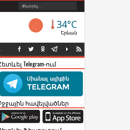
34°C
Երևան
Լ
Հետևել Telegram-ում
Բջջային հավելվածներ
Հետևել Ֆեյսբուքում