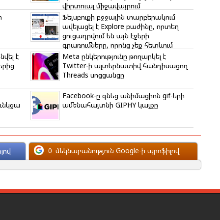
վիրտուալ միջավայրում
ր
Ֆեյսբուքի բջջային տարբերակում
ավելացել է Explore բաժինը, որտեղ
ցուցադրվում են այն էջերի
գրառումները, որոնց չեք հետևում
նվել է
Meta ընկերությունը թողարկել է
երից
Twitter-ի ալտերնատիվ հանդիսացող
Threads սոցցանցը
Facebook-ը գնեց անիմացիոն gif-երի
ունկցա
ամենահայտնի GIPHY կայքը
0
մեկնաբանություն Google-ի պրոֆիլով
լով