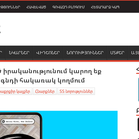
ՒԹՅՈՒՆՆԵՐ
ՀԱՎԵԼՎԱԾ
ԳՈՎԱԶԴ ԲԼՈԳՈՒՄ
ՀԵՏԱԴԱՐՁ ԿԱՊ
Ր
ՆԿԱՐՆԵՐ
ՎԻԴԵՈՆԵՐ
ՆՈՐՈՒԹՅՈՒՆՆԵՐ
ՄՏՔԵՐ
ԱՅ
ծ իրականությունում կարող եք
րագնդի հակառակ կողմում
աքրքիր կայքեր
Հնարքներ
ՏՏ նորություններ