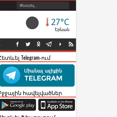
27°C
Երևան
Լ
Հետևել Telegram-ում
Բջջային հավելվածներ
Հետևել Ֆեյսբուքում