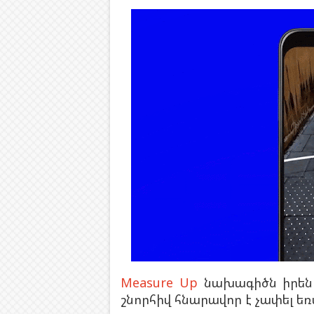
Measure Up
նախագիծն իրենից
շնորհիվ հնարավոր է չափել ե