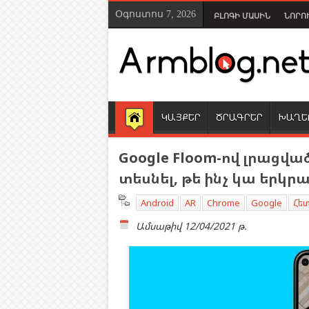
Օգոստոս 7, 2026
ԲԼՈԳԻ ՄԱՍԻՆ
ՆՈՐՈ
ԿԱՅՔԵՐ
ԾՐԱԳՐԵՐ
ԽԱՂԵ
Google Floom-ով լրացվա
տեսնել, թե ինչ կա երկ
Android
AR
Chrome
Google
Հետ
Ամսաթիվ
12/04/2021 թ.