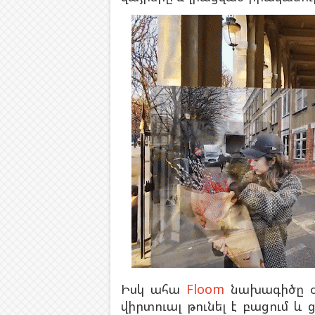
Իսկ ահա
Floom
նախագիծը օ
վիրտուալ թունել է բացում և 