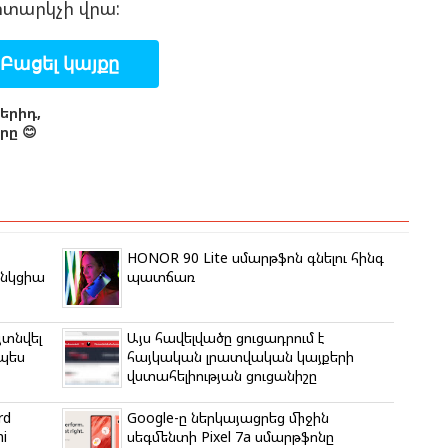
իտարկչի վրա:
Բացել կայքը
երիդ,
ը 😊
HONOR 90 Lite սմարթֆոն գնելու հինգ
ւնկցիա
պատճառ
յտնվել
Այս հավելվածը ցուցադրում է
չպես
հայկական լրատվական կայքերի
վստահելիության ցուցանիշը
rd
Google-ը ներկայացրեց միջին
i
սեգմենտի Pixel 7a սմարթֆոնը