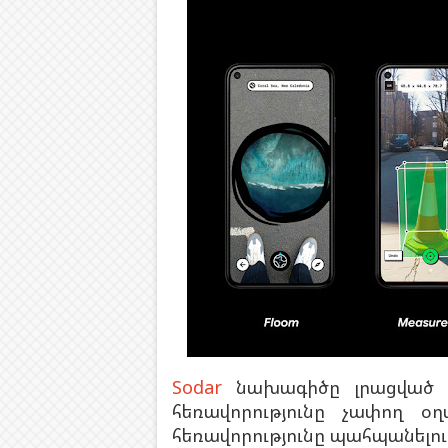
Sodar
նախագիծը լրացված իր
հեռավորությունը չափող օ
հեռավորությունը պահպանելու