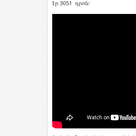
էր
3051 դրոն: