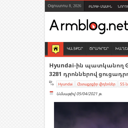
Օգոստոս 8, 2026
ԲԼՈԳԻ ՄԱՍԻՆ
ՆՈՐՈ
ԿԱՅՔԵՐ
ԾՐԱԳՐԵՐ
ԽԱՂԵ
Hyundai-ին պատկանող G
3281 դրոններով ցուցադր
Hyundai
Հետաքրքիր վիդեոներ
ՏՏ ն
Ամսաթիվ
05/04/2021 թ.