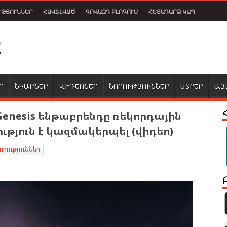
ՒԹՅՈՒՆՆԵՐ
ՀԱՎԵԼՎԱԾ
ԳՈՎԱԶԴ ԲԼՈԳՈՒՄ
ՀԵՏԱԴԱՐՁ ԿԱՊ
Ր
ՆԿԱՐՆԵՐ
ՎԻԴԵՈՆԵՐ
ՆՈՐՈՒԹՅՈՒՆՆԵՐ
ՄՏՔԵՐ
ԱՅ
enesis ենթաբրենդը ռեկորդային
ություն է կազմակերպել (վիդեո)
որություններ