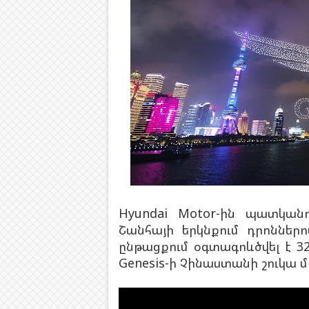
Hyundai Motor-ին պատկա
Շանհայի երկնքում դրոններ
ընթացքում օգտագոևծվել է 32
Genesis-ի Չինաստանի շուկա մ