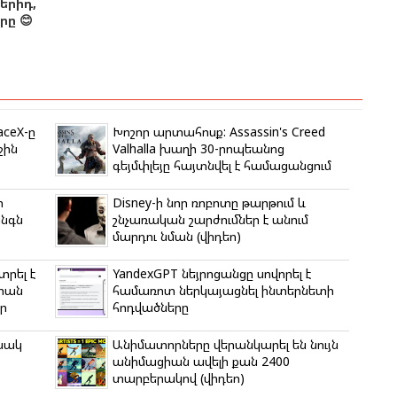
երիդ,
ը 😊
aceX-ը
Խոշոր արտահոսք: Assassin's Creed
ջին
Valhalla խաղի 30-րոպեանոց
գեյմփլեյը հայտնվել է համացանցում
ի
Disney-ի նոր ռոբոտը թարթում և
անգն
շնչառական շարժումներ է անում
մարդու նման (վիդեո)
տրել է
YandexGPT նեյրոցանցը սովորել է
ստան
համառոտ ներկայացնել ինտերնետի
ր
հոդվածները
ւնակ
Անիմատորները վերանկարել են նույն
անիմացիան ավելի քան 2400
տարբերակով (վիդեո)