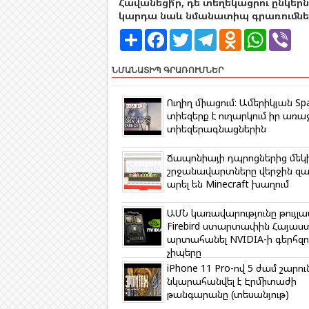
Հավանեցի՞ր, դե տեղեկացրու ընկերն
կարդա նաև նմանատիպ գրառումներ
S
F
T
T
O
W
V
h
a
w
e
d
h
i
a
c
i
l
n
a
b
r
e
t
e
o
t
e
ՆՄԱՆԱՏԻՊ ԳՐԱՌՈՒՄՆԵՐ
e
b
t
g
k
s
r
o
e
r
l
A
o
r
a
a
p
Ուղիղ միացում: Ամերիկյան Sp
k
m
s
p
տիեզերք է ուղարկում իր առա
s
տիեզերագնացներին
n
i
k
Ճապոնիայի դպրոցներից մեկ
i
շրջանավարտները վերջին զ
արել են Minecraft խաղում
ԱՄՆ կառավարությունը թույլա
Firebird ստարտափին Հայա
արտահանել NVIDIA-ի գերհզո
չիպերը
iPhone 11 Pro-ով 5 ժամ շարո
նկարահանվել է Էրմիտաժի
թանգարանը (տեսանյութ)