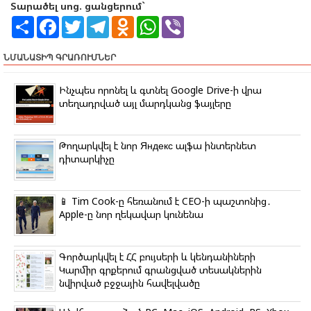
Տարածել սոց. ցանցերում`
S
F
T
T
O
W
V
h
a
w
e
d
h
i
a
c
i
l
n
a
b
r
e
t
e
o
t
e
ՆՄԱՆԱՏԻՊ ԳՐԱՌՈՒՄՆԵՐ
e
b
t
g
k
s
r
o
e
r
l
A
o
r
a
a
p
Ինչպես որոնել և գտնել Google Drive-ի վրա
k
m
s
p
տեղադրված այլ մարդկանց ֆայլերը
s
n
i
k
Թողարկվել է նոր Яндекс ալֆա ինտերնետ
i
դիտարկիչը
📱 Tim Cook-ը հեռանում է CEO-ի պաշտոնից․
Apple-ը նոր ղեկավար կունենա
Գործարկվել է ՀՀ բույսերի և կենդանիների
Կարմիր գրքերում գրանցված տեսակներին
նվիրված բջջային հավելվածը