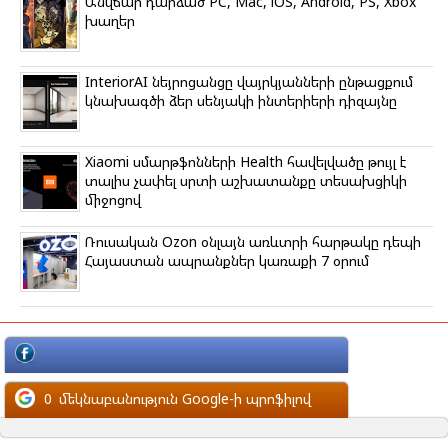
Անվճար դարձած PC, Mac, iOS, Android, PS, Xbox
խաղեր
InteriorAI նեյրոցանցը վայրկյանների ընթացքում
կնախագծի ձեր սենյակի ինտերիերի դիզայնը
Xiaomi սմարթֆոնների Health հավելվածը թույլ է
տալիս չափել սրտի աշխատանքը տեսախցիկի
միջոցով
Ռուսական Ozon օնլայն առևտրի հարթակը դեպի
Հայաստան ապրանքներ կառաքի 7 օրում
մեկնաբանություն Facebook-ի պրոֆիլով
0
մեկնաբանություն Google-ի պրոֆիլով