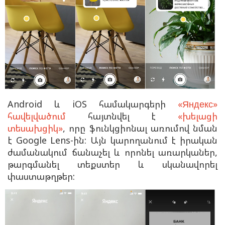
Android և iOS համակարգերի
«Яндекс»
հավելվածում
հայտնվել է
«խելացի
տեսախցիկ»
, որը ֆունկցիոնալ առումով նման
է Google Lens-ին: Այն կարողանում է իրական
ժամանակում ճանաչել և որոնել առարկաներ,
թարգմանել տեքստեր և սկանավորել
փաստաթղթեր: