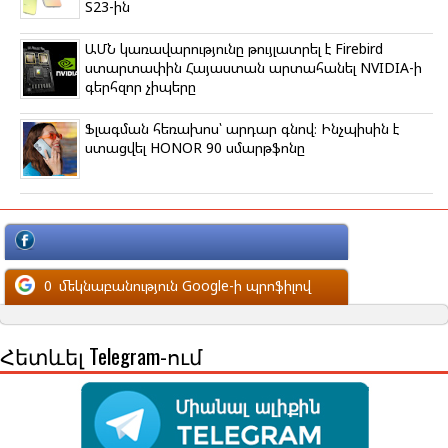
S23-ին
ԱՄՆ կառավարությունը թույլատրել է Firebird
ստարտափին Հայաստան արտահանել NVIDIA-ի
գերհզոր չիպերը
Ֆլագման հեռախոս՝ արդար գնով։ Ինչպիսին է
ստացվել HONOR 90 սմարթֆոնը
մեկնաբանություն Facebook-ի պրոֆիլով
0
մեկնաբանություն Google-ի պրոֆիլով
Հետևել Telegram-ում