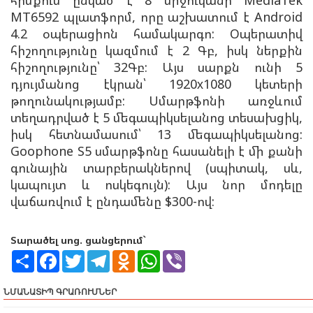
MT6592 պլատֆորմ, որը աշխատում է Android
4.2 օպերացիոն համակարգո: Օպերատիվ
հիշողությունը կազմում է 2 Գբ, իսկ ներքին
հիշողությունը՝ 32Գբ: Այս սարքն ունի 5
դյույմանոց էկրան՝ 1920х1080 կետերի
թողունակությամբ: Սմարթֆոնի առջևում
տեղադրված է 5 մեգապիկսելանոց տեսախցիկ,
իսկ հետնամասում՝ 13 մեգապիկսելանոց:
Goophone S5 սմարթֆոնը հասանելի է մի քանի
գունային տարբերակներով (սպիտակ, սև,
կապույտ և ոսկեգույն): Այս նոր մոդելը
վաճառվում է ընդամենը $300-ով:
Տարածել սոց. ցանցերում`
S
F
T
T
O
W
V
h
a
w
e
d
h
i
a
c
i
l
n
a
b
r
e
t
e
o
t
e
ՆՄԱՆԱՏԻՊ ԳՐԱՌՈՒՄՆԵՐ
e
b
t
g
k
s
r
o
e
r
l
A