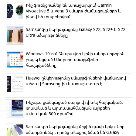
o
r
a
a
p
Ինչ ֆունկցիաներ են առաջարկում Garmin
k
m
s
p
Vivoactive 5 և Venu 3 սմարթ ժամացույցները և
s
ինչով են տարբերվում
n
i
k
Samsung-ը ներկայացրեց Galaxy S22, S22+ և S22
i
Ultra սմարթֆոնները
Windows 10-ում հնարավոր կլինի ակնթարթորեն
բացել կցված Անդրոիդ սմարթֆոնի
հավելվածները
Huawei ընկերությունը սմարթֆոնների վաճառքով
անցավ Samsung-ին և առաջատար է
Ինչպես ցանկացած սարքով դիտել հայկական,
ռուսական և արտասահմանյան ալիքներ
ամսական 500 դրամով
Samsung-ը ներկայացրեց միջին դասի երկու նոր
սմարթֆոններ, որոնք տեսքով նման են Galaxy