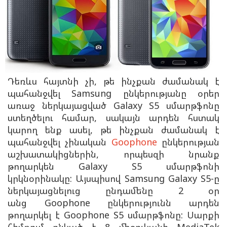
Դեռևս հայտնի չի, թե ինչքան ժամանակ է
պահանջվել Samsung ընկերությանը օրեր
առաջ ներկայացված Galaxy S5 սմարթֆոնը
ստեղծելու համար, սակայն արդեն հստակ
կարող ենք ասել, թե ինչքան ժամանակ է
պահանջվել չինական
Goophone
ընկերության
աշխատակիցներին, որպեսզի նրանք
թողարկեն Galaxy S5 սմարթֆոնի
կրկնօրինակը: Այսպիսով Samsung Galaxy S5-ը
ներկայացնելուց ընդամենը 2 օր
անց
Goophone ընկերությունն արդեն
թողարկել է
Goophone S5 սմարթֆոնը: Սարքի
հիմքում ընկած է 8 միջուկանի MediaTek