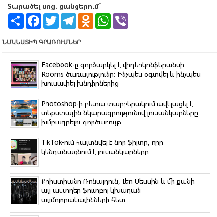
Տարածել սոց. ցանցերում`
S
F
T
T
O
W
V
h
a
w
e
d
h
i
a
c
i
l
n
a
b
r
e
t
e
o
t
e
ՆՄԱՆԱՏԻՊ ԳՐԱՌՈՒՄՆԵՐ
e
b
t
g
k
s
r
o
e
r
l
A
o
r
a
a
p
Facebook-ը գործարկել է վիդեոկոնֆերանսի
k
m
s
p
Rooms ծառայությունը: Ինչպես օգտվել և ինչպես
s
խուսափել խնդիրներից
n
i
k
Photoshop-ի բետա տարբերակում ավելացել է
i
տեքստային նկարագրությունով լուսանկարները
խմբագրելու գործառույթ
TikTok-ում հայտնվել է նոր ֆիլտր, որը
կենդանացնում է լուսանկարները
Քրիստիանո Ռոնալդուն, Լեո Մեսսին և մի քանի
այլ աստղեր ֆուտբոլ կխաղան
այլմոլորակայինների հետ