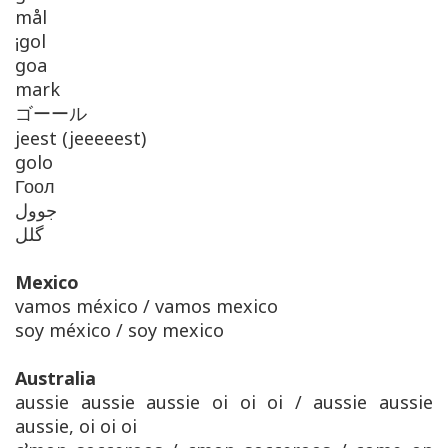
mål
¡gol
goa
mark
ゴーール
jeest (jeeeeest)
golo
Гоол
جوول
گلل
Mexico
vamos méxico / vamos mexico
soy méxico / soy mexico
Australia
aussie aussie aussie oi oi oi / aussie aussie
aussie, oi oi oi