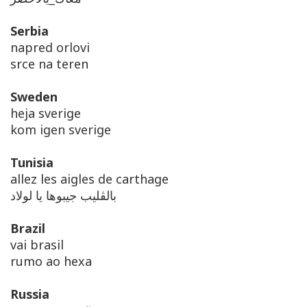
Serbia
napred orlovi
srce na teren
Sweden
heja sverige
kom igen sverige
Tunisia
allez les aigles de carthage
بالڨليب جيبوها يا لولاد
Brazil
vai brasil
rumo ao hexa
Russia