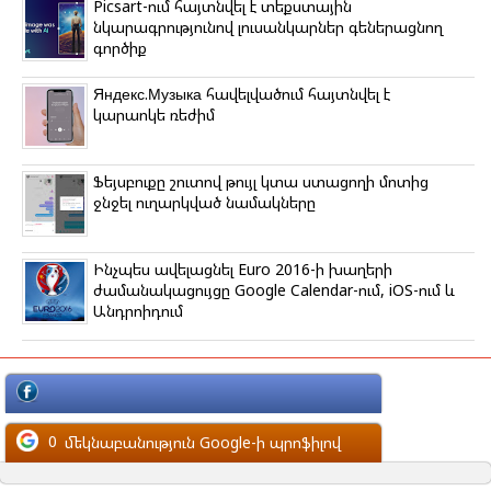
Picsart-ում հայտնվել է տեքստային
նկարագրությունով լուսանկարներ գեներացնող
գործիք
Яндекс.Музыка հավելվածում հայտնվել է
կարաոկե ռեժիմ
Ֆեյսբուքը շուտով թույլ կտա ստացողի մոտից
ջնջել ուղարկված նամակները
Ինչպես ավելացնել Euro 2016-ի խաղերի
ժամանակացույցը Google Calendar-ում, iOS-ում և
Անդրոիդում
մեկնաբանություն Facebook-ի պրոֆիլով
0
մեկնաբանություն Google-ի պրոֆիլով