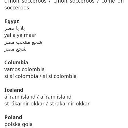
c’mon socceroos / cmon socceroos / come on
socceroos
Egypt
يلا يا مصر
yalla ya masr
شجع منتخب مصر
شجع مصر
Columbia
vamos colombia
sí sí colombia / si si colombia
Iceland
áfram ísland / afram island
strákarnir okkar / strakarnir okkar
Poland
polska gola