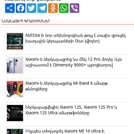
S
F
T
T
O
W
V
h
a
w
e
d
h
i
a
c
i
l
n
a
b
r
e
t
e
o
t
e
ՆՄԱՆԱՏԻՊ ԳՐԱՌՈՒՄՆԵՐ
e
b
t
g
k
s
r
o
e
r
l
A
o
r
a
a
p
NVIDIA-ի նոր տեխնոլոգիան թույլ է տալիս զրուցել
k
m
s
p
խաղային կերպարների հետ (վիդեո)
s
n
i
k
Xiaomi-ն ներկայացրեց ևս մեկ 12 Pro մոդել: Այն
i
աշխատում է Dimensity 9000+ պրոցեսորով
Xiaomi-ն ներկայացրեց Mi Band 6 սմարթ
թևնոցները
Ներկայացվեցին Xiaomi 12S, Xiaomi 12S Pro և
Xiaomi 12S Ultra սմարթֆոնները
Ինչպես տեղադրել Xiaomi MI 10 Ultra-ի